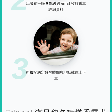
出發前一晚 9 點透過 email 收取乘車
詳細資料
3
司機於約定好的時間與地點載你上下
車