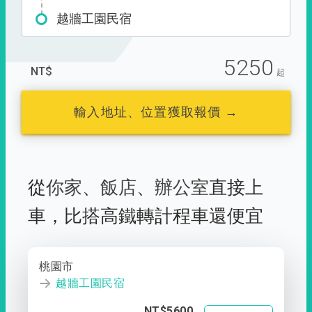
越牆工園民宿
5250
NT$
起
輸入地址、位置獲取報價 →
從
你家
、
飯店
、
辦公室
直接上
車，
比搭高鐵轉計程車還便宜
桃園市
越牆工園民宿
NT$5600