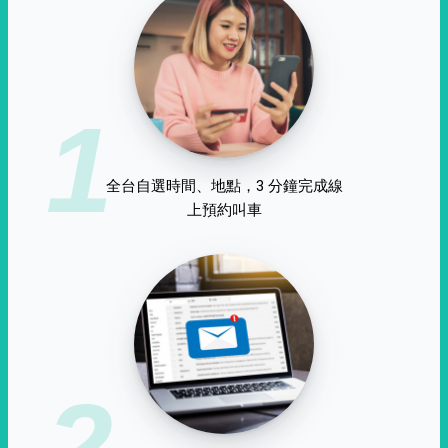
1
全台自選時間、地點，3 分鐘完成線
上預約叫車
2