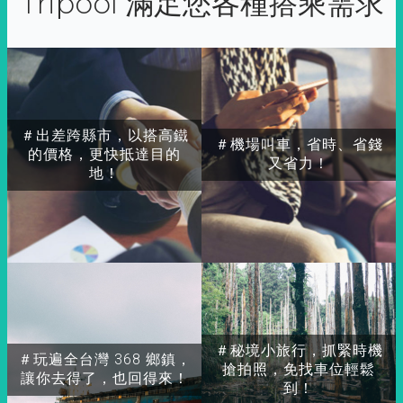
Tripool 滿足您各種搭乘需求
＃出差跨縣市，以搭高鐵
＃機場叫車，省時、省錢
的價格，更快抵達目的
又省力！
地！
＃秘境小旅行，抓緊時機
＃玩遍全台灣 368 鄉鎮，
搶拍照，免找車位輕鬆
讓你去得了，也回得來！
到！