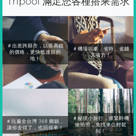
Tripool 滿足您各種搭乘需求
＃出差跨縣市，以搭高鐵
＃機場叫車，省時、省錢
的價格，更快抵達目的
又省力！
地！
＃秘境小旅行，抓緊時機
＃玩遍全台灣 368 鄉鎮，
搶拍照，免找車位輕鬆
讓你去得了，也回得來！
到！