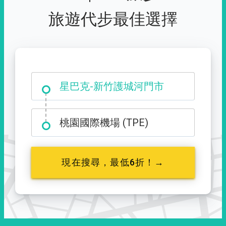
旅遊代步最佳選擇
大霸尖山登山口
桃園國際機場 (TPE)
現在搜尋，最低6折！→