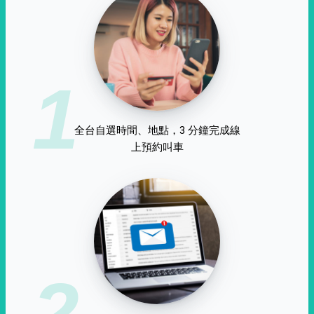
1
全台自選時間、地點，3 分鐘完成線
上預約叫車
2