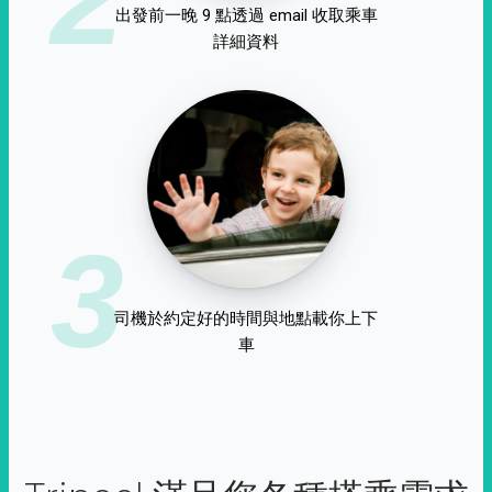
出發前一晚 9 點透過 email 收取乘車
詳細資料
3
司機於約定好的時間與地點載你上下
車