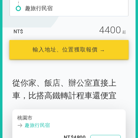
趣旅行民宿
4400
NT$
起
輸入地址、位置獲取報價 →
從
你家
、
飯店
、
辦公室
直接上
車，
比搭高鐵轉計程車還便宜
桃園市
趣旅行民宿
NT$4800