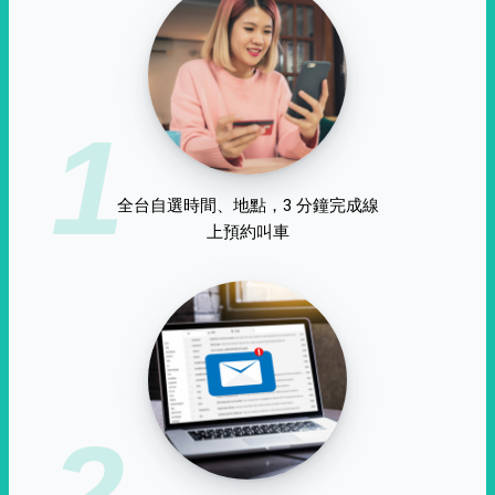
1
全台自選時間、地點，3 分鐘完成線
上預約叫車
2