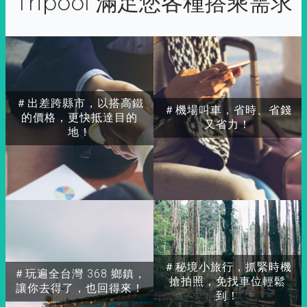
Tripool 滿足您各種搭乘需求
＃出差跨縣市，以搭高鐵
＃機場叫車，省時、省錢
的價格，更快抵達目的
又省力！
地！
＃秘境小旅行，抓緊時機
＃玩遍全台灣 368 鄉鎮，
搶拍照，免找車位輕鬆
讓你去得了，也回得來！
到！