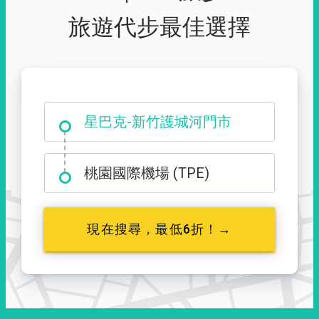
旅遊代步最佳選擇
大霸尖山登山口
星巴克-新竹護城河門市
桃園國際機場 (TPE)
現在搜尋，最低6折！→