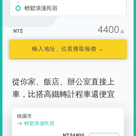
輕鬆浪漫民宿
4400
NT$
起
輸入地址、位置獲取報價 →
從
你家
、
飯店
、
辦公室
直接上
車，
比搭高鐵轉計程車還便宜
桃園市
輕鬆浪漫民宿
NT$4800