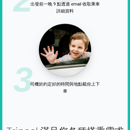
出發前一晚 9 點透過 email 收取乘車
詳細資料
3
司機於約定好的時間與地點載你上下
車