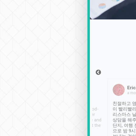
Sean Lee
Jack Ng
Eric
2018年12月30日
1個月前
a mo
ooking to Lavender
Tripool provides great
친절하고 영
- taichung.
service, vehicles in good-
이 빨리빨리
nous area with
condition and the driver
리스마스 
ny public transport.
service was awesome and
상담을 해주
er was so helpful
thoughtful. Driver went the
단지, 여행
ty ( telling us
extra mile on my last
으로 밤 9