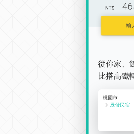
46
NT$
輸
從
你家
、
比搭高鐵
桃園市
辰發民宿