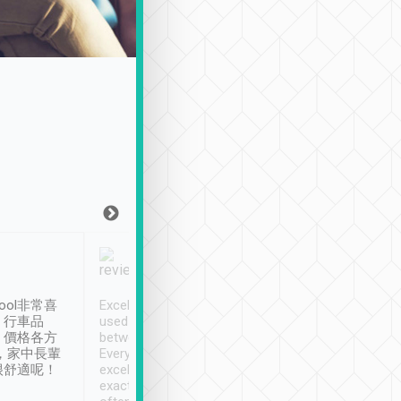
Joy Marsh
Benny Lau
1月12日
1 個月前
ool非常喜
Excellent service. We have
清境入住1晚, 由
、行車品
used Tripool to travel
清境, 都是乘坐由 Tri
、價格各方
between cities in Taiwan.
安排的車子, 接送都
，家中長輩
Every driver has been
去程司機早10分鐘到
很舒適呢！
excellent and arrives
程時遇上道路阻塞, 
exactly on time. As there is
鐘到達(可以接受),