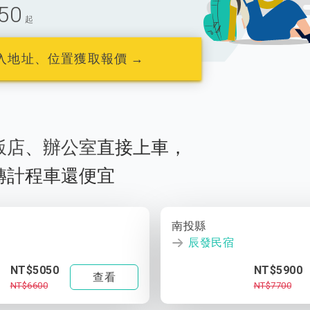
50
起
入地址、位置獲取報價 →
飯店
、
辦公室
直接上車，
轉計程車還便宜
南投縣
辰發民宿
NT$5050
NT$5900
查看
NT$6600
NT$7700