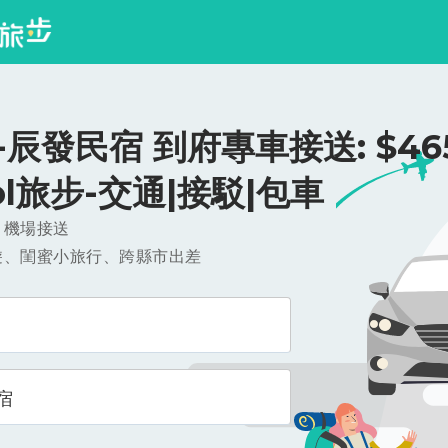
辰發民宿 到府專車接送: $465
ool旅步-交通|接駁|包車
，機場接送
遊、閨蜜小旅行、跨縣市出差
宿