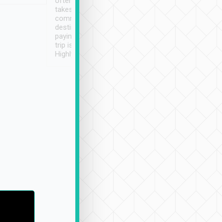
often limited English it
潔, 沒有煙味, 車
takes the difficulty out of
定
communicating the
destination details and
paying online prior to the
trip is very convenient.
Highly recommended