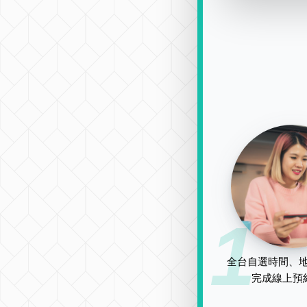
1
全台自選時間、地
完成線上預