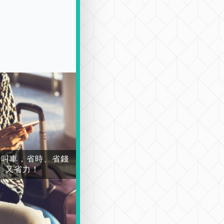
場叫車，省時、省錢
又省力！