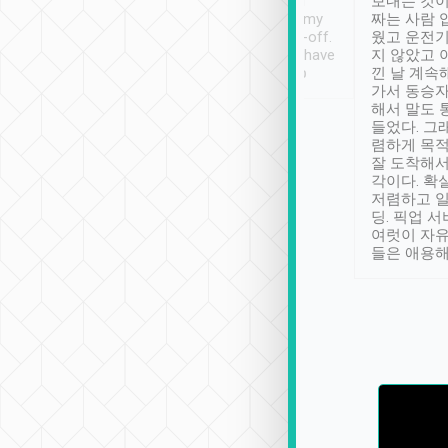
ther places of
booking to confirm if I
보내는 것이
t not known to
have safely arrived at my
짜는 사람 
 so definitely more
destination after drop-off.
웠고 운전기
se” feels). Really
Definitely something I have
지 않았고 
t. No delay in
not seen elsewhere 👍
낀 날 계속
and had a lovely
가서 동승자
up to lavender
해서 말도 
 Thank you tripool!
들었다. 그
렴하게 목
잘 도착해서
각이다. 확
저렴하고 일
딩. 픽업 
여럿이 자
들은 애용해