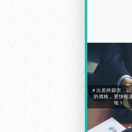
＃出差跨縣市，以
的價格，更快抵
地！