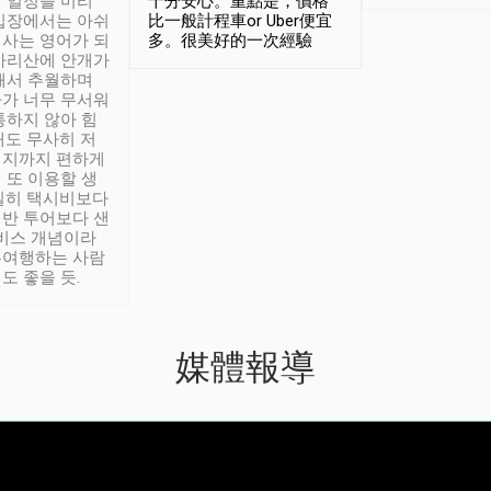
 일정을 미리
十分安心。重點是，價格
입장에서는 아쉬
比一般計程車or Uber便宜
사는 영어가 되
多。很美好的一次經驗
아리산에 안개가
해서 추월하며
가 너무 무서워
통하지 않아 힘
래도 무사히 저
적지까지 편하게
 또 이용할 생
실히 택시비보다
반 투어보다 샌
서비스 개념이라
유여행하는 사람
도 좋을 듯.
媒體報導