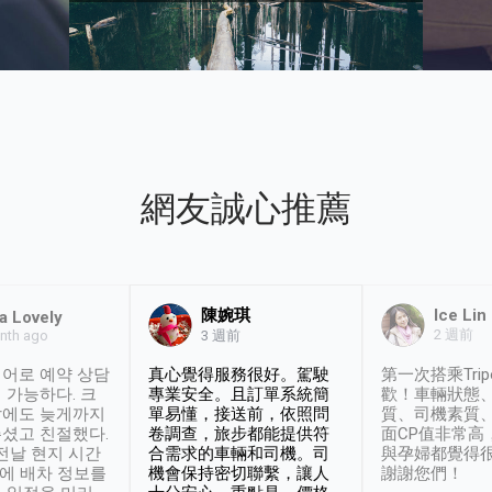
網友誠心推薦
陳婉琪
Ice Lin
a Lovely
2 週前
nth ago
3 週前
어로 예약 상담
真心覺得服務很好。駕駛
第一次搭乘Trip
 가능하다. 크
專業安全。且訂單系統簡
歡！車輛狀態
날에도 늦게까지
單易懂，接送前，依照問
質、司機素質
셨고 친절했다.
卷調查，旅步都能提供符
面CP值非常高
 전날 현지 시간
合需求的車輛和司機。司
與孕婦都覺得
시에 배차 정보를
機會保持密切聯繫，讓人
謝謝您們！