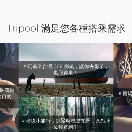
Tripool 滿足您各種搭乘需求
＃玩遍全台灣 368 鄉鎮，讓你去得了，
也回得來！
搭高鐵
＃機
達目的
＃秘境小旅行，抓緊時機搶拍照，免找車
位輕鬆到！