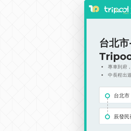
台北市-
Trip
專車到府
中長程出
台北市
辰發民