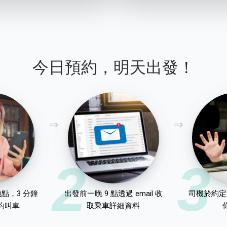
今日預約，明天出發！
2
3
點，3 分鐘
出發前一晚 9 點透過 email 收
司機於約定
約叫車
取乘車詳細資料