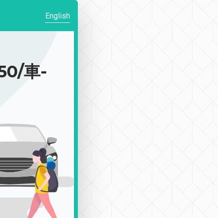
English
0/車-