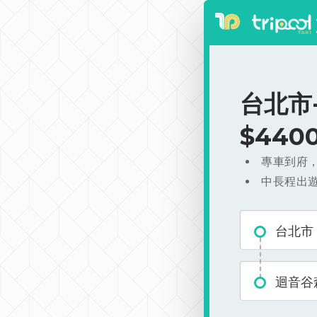
台北市
$440
專車到府
中長程出
台北市
迴音谷