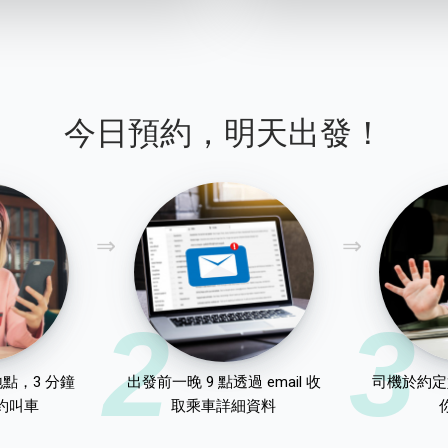
今日預約，明天出發！
2
3
點，3 分鐘
出發前一晚 9 點透過 email 收
司機於約定
約叫車
取乘車詳細資料