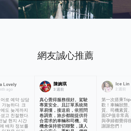
網友誠心推薦
陳婉琪
Ice Lin
a Lovely
2 週前
nth ago
3 週前
어로 예약 상담
真心覺得服務很好。駕駛
第一次搭乘Trip
 가능하다. 크
專業安全。且訂單系統簡
歡！車輛狀態
날에도 늦게까지
單易懂，接送前，依照問
質、司機素質
셨고 친절했다.
卷調查，旅步都能提供符
面CP值非常高
 전날 현지 시간
合需求的車輛和司機。司
與孕婦都覺得
시에 배차 정보를
機會保持密切聯繫，讓人
謝謝您們！