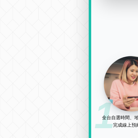
1
全台自選時間、地
完成線上預