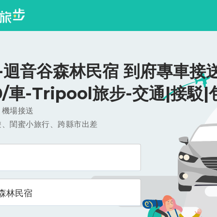
-迴音谷森林民宿 到府專車接送
0/車-Tripool旅步-交通|接駁
，機場接送
遊、閨蜜小旅行、跨縣市出差
森林民宿