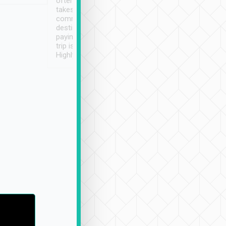
often limited English it
潔, 沒有煙味, 車
takes the difficulty out of
定
communicating the
destination details and
paying online prior to the
trip is very convenient.
Highly recommended