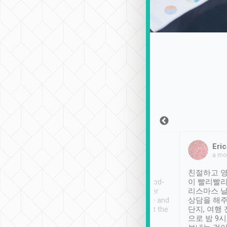
Sean Lee
Jack Ng
Eric
2018年12月30日
1個月前
a mo
ooking to Lavender
Tripool provides great
친절하고 영
- taichung.
service, vehicles in good-
이 빨리빨리
nous area with
condition and the driver
리스마스 
ny public transport.
service was awesome and
상담을 해주
er was so helpful
thoughtful. Driver went the
단지, 여행
ty ( telling us
extra mile on my last
으로 밤 9