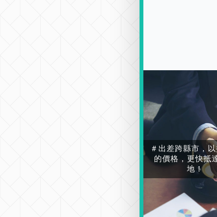
＃出差跨縣市，以
的價格，更快抵
地！