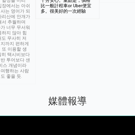
 일정을 미리
十分安心。重點是，價格
입장에서는 아쉬
比一般計程車or Uber便宜
사는 영어가 되
多。很美好的一次經驗
아리산에 안개가
해서 추월하며
가 너무 무서워
통하지 않아 힘
래도 무사히 저
적지까지 편하게
 또 이용할 생
실히 택시비보다
반 투어보다 샌
서비스 개념이라
유여행하는 사람
도 좋을 듯.
媒體報導