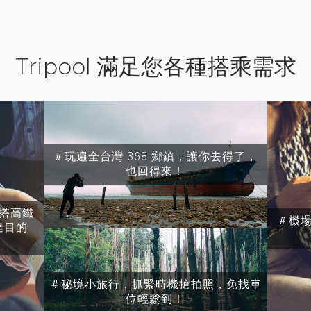
Tripool 滿足您各種搭乘需求
＃玩遍全台灣 368 鄉鎮，讓你去得了，
也回得來！
搭高鐵
＃機
達目的
＃秘境小旅行，抓緊時機搶拍照，免找車
位輕鬆到！