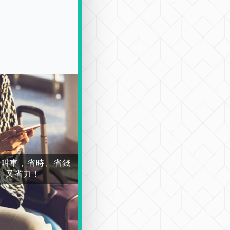
場叫車，省時、省錢
又省力！