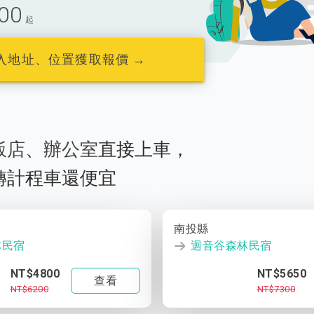
00
起
入地址、位置獲取報價 →
飯店
、
辦公室
直接上車，
轉計程車還便宜
南投縣
林民宿
迴音谷森林民宿
NT$4800
NT$5650
查看
NT$6200
NT$7300