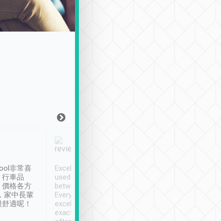
Joy Marsh
Benny Lau
1月12日
1 個月前
ool非常喜
Excellent service. We have
清境入住1晚, 由
、行車品
used Tripool to travel
清境, 都是乘坐由 Tri
、價格各方
between cities in Taiwan.
安排的車子, 接送都
，家中長輩
Every driver has been
去程司機早10分鐘到
很舒適呢！
excellent and arrives
程時遇上道路阻塞, 
exactly on time. As there is
鐘到達(可以接受),