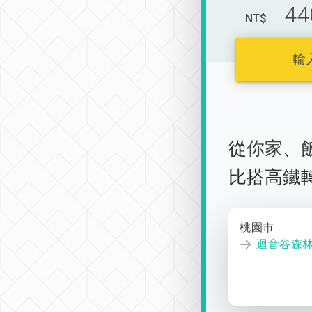
44
NT$
輸
從
你家
、
比搭高鐵
桃園市
迴音谷森