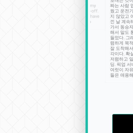
ther places of
booking to confirm if I
보내는 것이
t not known to
have safely arrived at my
짜는 사람 
 so definitely more
destination after drop-off.
웠고 운전기
se” feels). Really
Definitely something I have
지 않았고 
t. No delay in
not seen elsewhere 👍
낀 날 계속
and had a lovely
가서 동승자
up to lavender
해서 말도 
 Thank you tripool!
들었다. 그
렴하게 목
잘 도착해서
각이다. 확
저렴하고 일
딩. 픽업 
여럿이 자
들은 애용해