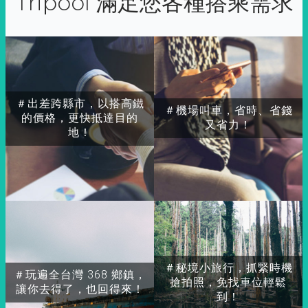
Tripool 滿足您各種搭乘需求
＃出差跨縣市，以搭高鐵
＃機場叫車，省時、省錢
的價格，更快抵達目的
又省力！
地！
＃秘境小旅行，抓緊時機
＃玩遍全台灣 368 鄉鎮，
搶拍照，免找車位輕鬆
讓你去得了，也回得來！
到！