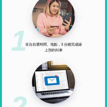
1
全台自選時間、地點，3 分鐘完成線
上預約叫車
2