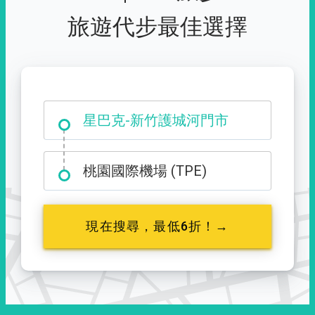
旅遊代步最佳選擇
大霸尖山登山口
星巴克-新竹護城河門市
桃園國際機場 (TPE)
現在搜尋，最低6折！→