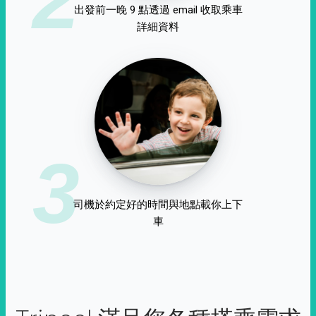
出發前一晚 9 點透過 email 收取乘車
詳細資料
3
司機於約定好的時間與地點載你上下
車