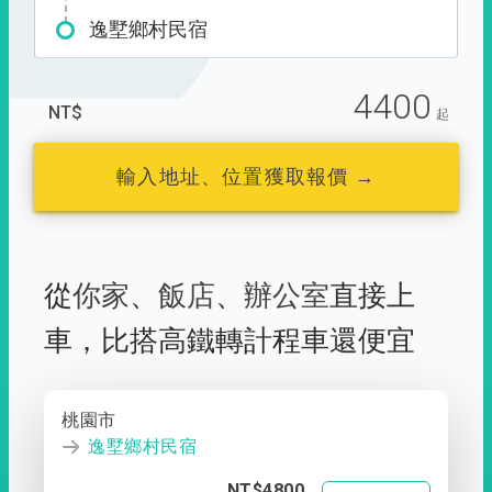
逸墅鄉村民宿
4400
NT$
起
輸入地址、位置獲取報價 →
從
你家
、
飯店
、
辦公室
直接上
車，
比搭高鐵轉計程車還便宜
桃園市
逸墅鄉村民宿
NT$4800