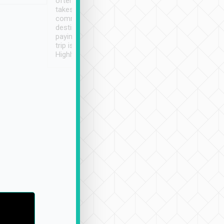
often limited English it
潔, 沒有煙味, 車
takes the difficulty out of
定
communicating the
destination details and
paying online prior to the
trip is very convenient.
Highly recommended