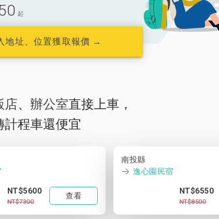
50
起
入地址、位置獲取報價 →
飯店
、
辦公室
直接上車，
轉計程車還便宜
南投縣
宿
逸心園民宿
NT$5600
NT$6550
查看
NT$7300
NT$8500