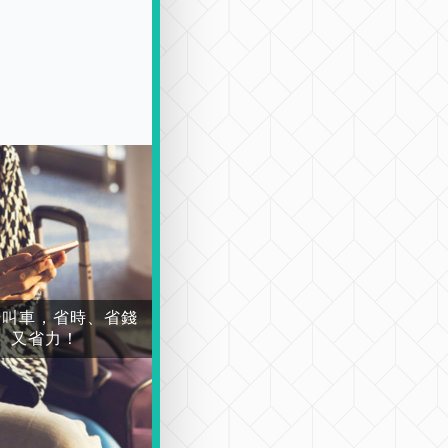
場叫車，省時、省錢
又省力！