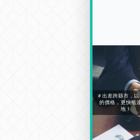
＃出差跨縣市，以
的價格，更快抵
地！