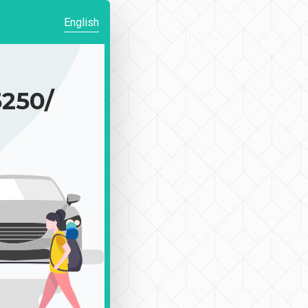
English
50/