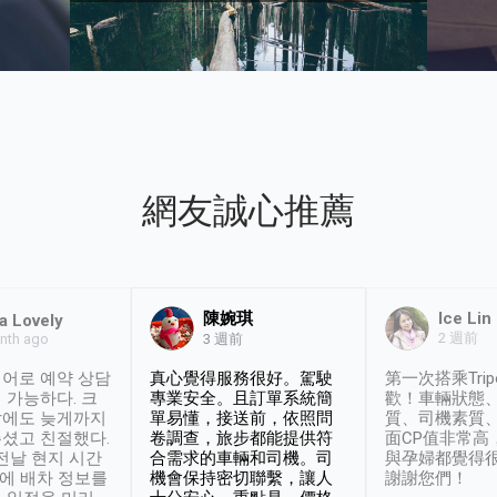
網友誠心推薦
陳婉琪
Ice Lin
a Lovely
2 週前
nth ago
3 週前
어로 예약 상담
真心覺得服務很好。駕駛
第一次搭乘Trip
 가능하다. 크
專業安全。且訂單系統簡
歡！車輛狀態
날에도 늦게까지
單易懂，接送前，依照問
質、司機素質
셨고 친절했다.
卷調查，旅步都能提供符
面CP值非常高
 전날 현지 시간
合需求的車輛和司機。司
與孕婦都覺得
시에 배차 정보를
機會保持密切聯繫，讓人
謝謝您們！