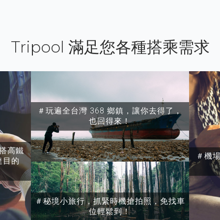
Tripool 滿足您各種搭乘需求
＃玩遍全台灣 368 鄉鎮，讓你去得了，
也回得來！
搭高鐵
＃機
達目的
＃秘境小旅行，抓緊時機搶拍照，免找車
位輕鬆到！