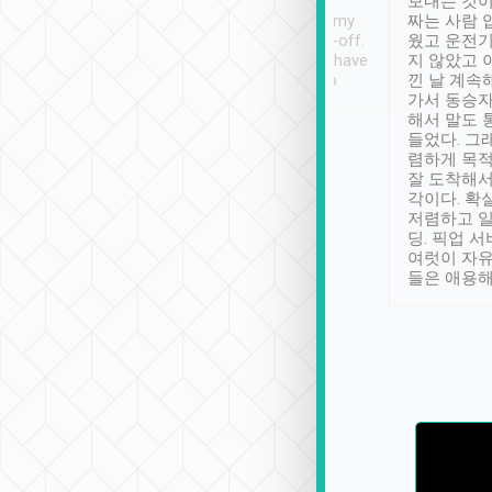
ther places of
booking to confirm if I
보내는 것이
t not known to
have safely arrived at my
짜는 사람 
 so definitely more
destination after drop-off.
웠고 운전기
se” feels). Really
Definitely something I have
지 않았고 
t. No delay in
not seen elsewhere 👍
낀 날 계속
and had a lovely
가서 동승자
up to lavender
해서 말도 
 Thank you tripool!
들었다. 그
렴하게 목
잘 도착해서
각이다. 확
저렴하고 일
딩. 픽업 
여럿이 자
들은 애용해