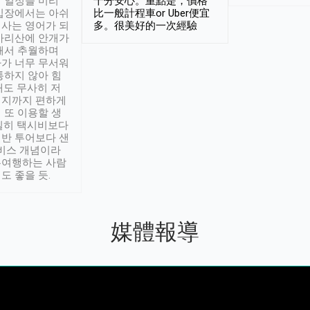
 일정을 미리
十分安心。重點是，價格
입장에서는 아쉬
比一般計程車or Uber便宜
사는 영어가 되
多。很美好的一次經驗
아리산에 안개가
해서 추월하며
가 너무 무서워
통하지 않아 힘
래도 무사히 저
적지까지 편하게
 또 이용할 생
실히 택시비보다
반 투어보다 샌
서비스 개념이라
유여행하는 사람
도 좋을 듯.
媒體報導