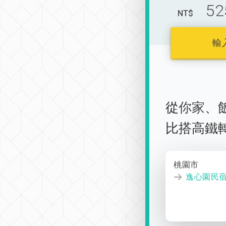
52
NT$
輸
從
你家
、
比搭高鐵
桃園市
逸心園民