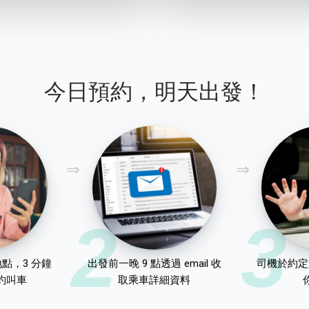
今日預約，明天出發！
2
3
點，3 分鐘
出發前一晚 9 點透過 email 收
司機於約定
約叫車
取乘車詳細資料