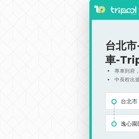
台北市-
車-Tr
專車到府
中長程出
台北市
逸心園