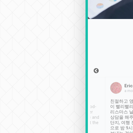
Sean Lee
Jack Ng
Eric
2018年12月30日
1個月前
a mo
ooking to Lavender
Tripool provides great
친절하고 영
- taichung.
service, vehicles in good-
이 빨리빨리
nous area with
condition and the driver
리스마스 
ny public transport.
service was awesome and
상담을 해주
er was so helpful
thoughtful. Driver went the
단지, 여행
ty ( telling us
extra mile on my last
으로 밤 9