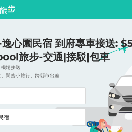
逸心園民宿 到府專車接送: $52
ipool旅步-交通|接駁|包車
，機場接送
遊、閨蜜小旅行、跨縣市出差
民宿