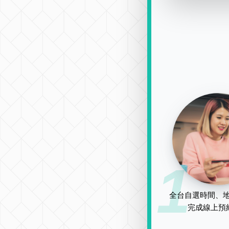
1
全台自選時間、地
完成線上預