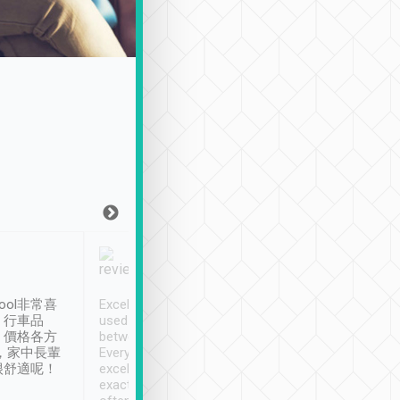
Joy Marsh
Benny Lau
1月12日
1 個月前
ool非常喜
Excellent service. We have
清境入住1晚, 由
、行車品
used Tripool to travel
清境, 都是乘坐由 Tri
、價格各方
between cities in Taiwan.
安排的車子, 接送都
，家中長輩
Every driver has been
去程司機早10分鐘到
很舒適呢！
excellent and arrives
程時遇上道路阻塞, 
exactly on time. As there is
鐘到達(可以接受),