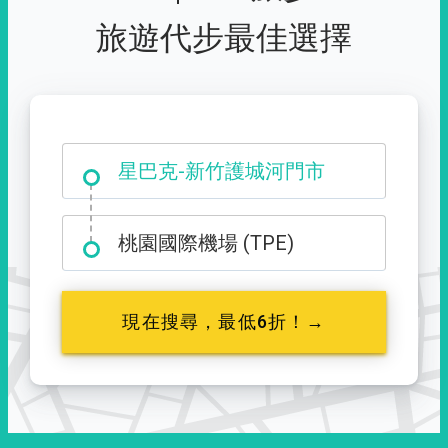
旅遊代步最佳選擇
大霸尖山登山口
星巴克-新竹護城河門市
桃園國際機場 (TPE)
現在搜尋，最低6折！→