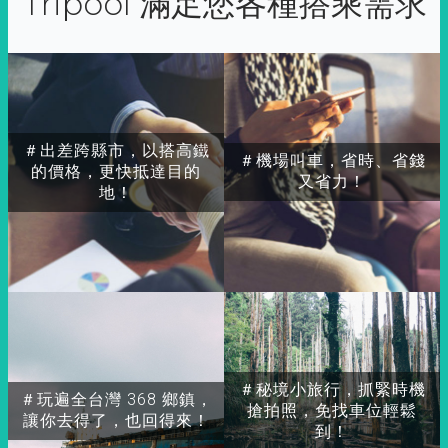
Tripool 滿足您各種搭乘需求
＃出差跨縣市，以搭高鐵
＃機場叫車，省時、省錢
的價格，更快抵達目的
又省力！
地！
＃秘境小旅行，抓緊時機
＃玩遍全台灣 368 鄉鎮，
搶拍照，免找車位輕鬆
讓你去得了，也回得來！
到！