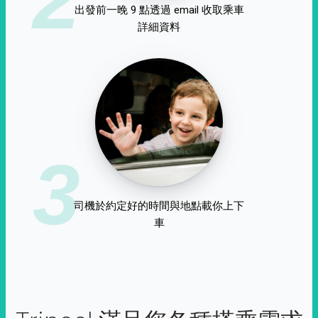
出發前一晚 9 點透過 email 收取乘車
詳細資料
3
司機於約定好的時間與地點載你上下
車