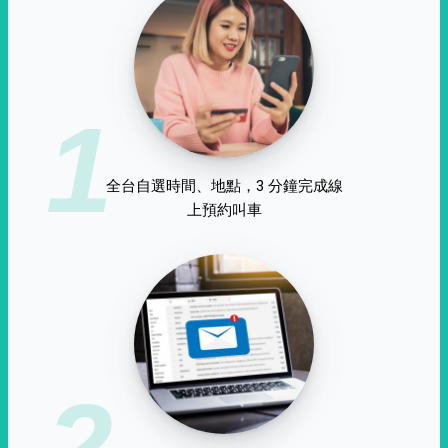
1
全台自選時間、地點，3 分鐘完成線
上預約叫車
2