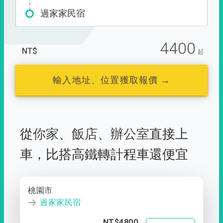
過家家民宿
4400
NT$
起
輸入地址、位置獲取報價 →
從
你家
、
飯店
、
辦公室
直接上
車，
比搭高鐵轉計程車還便宜
桃園市
過家家民宿
NT$4800