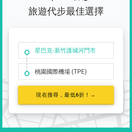
旅遊代步最佳選擇
大霸尖山登山口
星巴克-新竹護城河門市
桃園國際機場 (TPE)
現在搜尋，最低6折！→