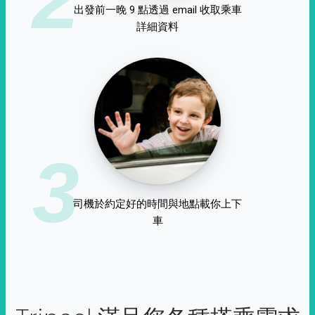
出發前一晚 9 點透過 email 收取乘車
詳細資料
3
司機於約定好的時間與地點載你上下
車