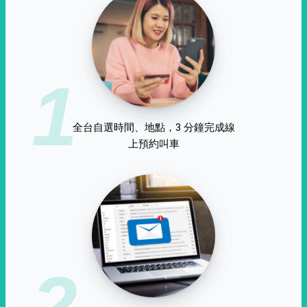
1
全台自選時間、地點，3 分鐘完成線
上預約叫車
2