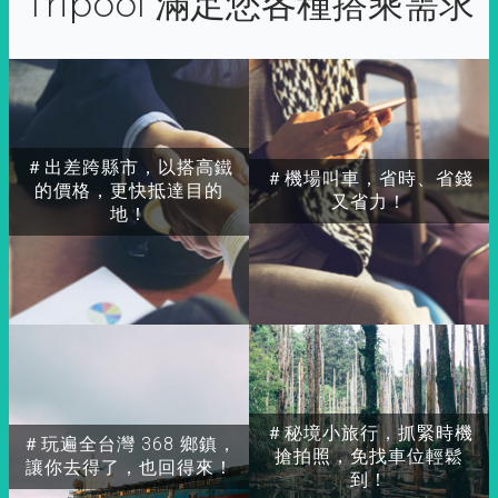
Tripool 滿足您各種搭乘需求
＃出差跨縣市，以搭高鐵
＃機場叫車，省時、省錢
的價格，更快抵達目的
又省力！
地！
＃秘境小旅行，抓緊時機
＃玩遍全台灣 368 鄉鎮，
搶拍照，免找車位輕鬆
讓你去得了，也回得來！
到！