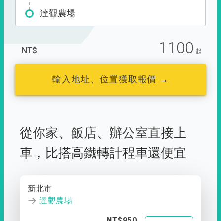
達觀農場
1100
NT$
起
輸入地址、位置獲取報價 →
從
你家
、
飯店
、
辦公室
直接上
車，
比搭高鐵轉計程車還便宜
新北市
達觀農場
NT$950