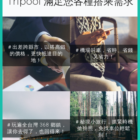
Tripool 滿足您各種搭乘需求
＃出差跨縣市，以搭高鐵
＃機場叫車，省時、省錢
的價格，更快抵達目的
又省力！
地！
＃秘境小旅行，抓緊時機
＃玩遍全台灣 368 鄉鎮，
搶拍照，免找車位輕鬆
讓你去得了，也回得來！
到！