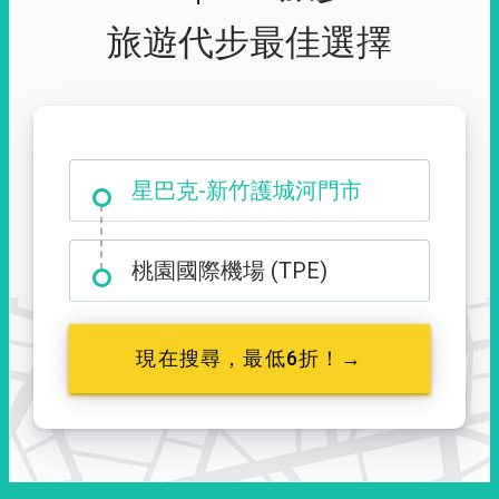
旅遊代步最佳選擇
大霸尖山登山口
星巴克-新竹護城河門市
桃園國際機場 (TPE)
現在搜尋，最低6折！→