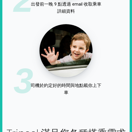
出發前一晚 9 點透過 email 收取乘車
詳細資料
3
司機於約定好的時間與地點載你上下
車