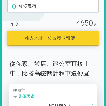
鄉源民宿
4650
NT$
起
輸入地址、位置獲取報價 →
從
你家
、
飯店
、
辦公室
直接上
車，
比搭高鐵轉計程車還便宜
桃園市
鄉源民宿
NT$5050