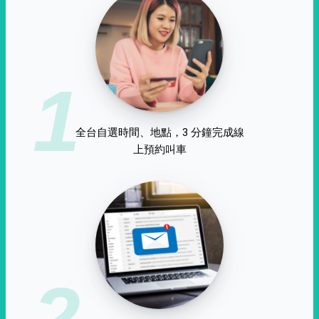
1
全台自選時間、地點，3 分鐘完成線
上預約叫車
2