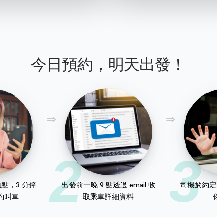
今日預約，明天出發！
2
3
點，3 分鐘
出發前一晚 9 點透過 email 收
司機於約定
約叫車
取乘車詳細資料