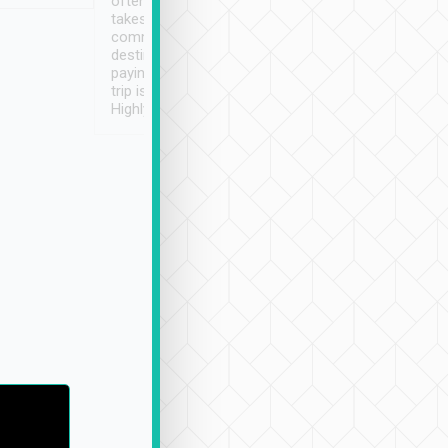
often limited English it
潔, 沒有煙味, 車
takes the difficulty out of
定
communicating the
destination details and
paying online prior to the
trip is very convenient.
Highly recommended