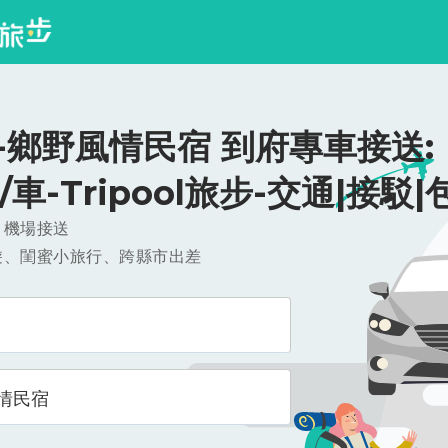
-鄉野風情民宿 到府專車接送:
0/車-Tripool旅步-交通|接駁|
，機場接送
遊、閨蜜小旅行、跨縣市出差
情民宿