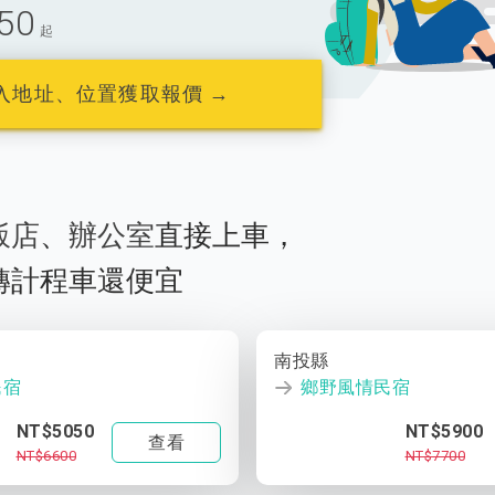
50
起
入地址、位置獲取報價 →
飯店
、
辦公室
直接上車，
轉計程車還便宜
南投縣
民宿
鄉野風情民宿
NT$5050
NT$5900
查看
NT$6600
NT$7700