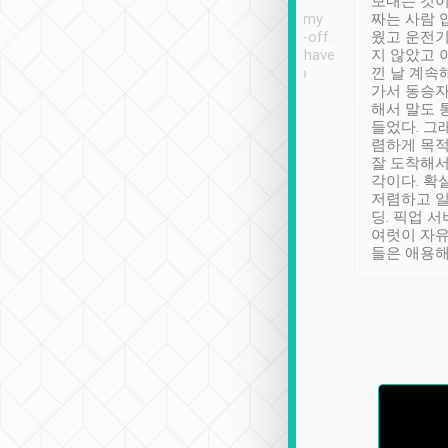
ther places of
booking to confirm if I
보내는 것이
t not known to
have safely arrived at my
짜는 사람 
 so definitely more
destination after drop-off.
웠고 운전기
se” feels). Really
Definitely something I have
지 않았고 
t. No delay in
not seen elsewhere 👍
낀 날 계속
and had a lovely
가서 동승자
up to lavender
해서 말도 
 Thank you tripool!
들었다. 그
렴하게 목
잘 도착해서
각이다. 확
저렴하고 일
딩. 픽업 
여럿이 자
들은 애용해