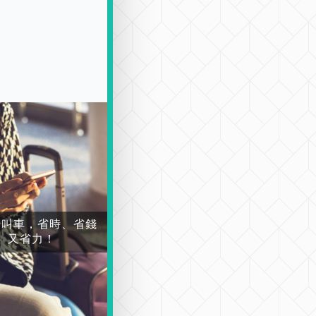
場叫車，省時、省錢
又省力！