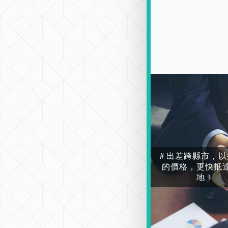
＃出差跨縣市，以
的價格，更快抵
地！