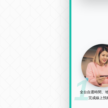
1
全台自選時間、地
完成線上預