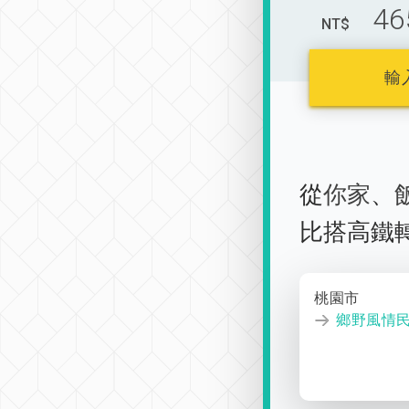
46
NT$
輸
從
你家
、
比搭高鐵
桃園市
鄉野風情