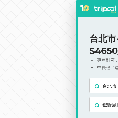
台北市
$465
專車到府
中長程出
台北市
鄉野風