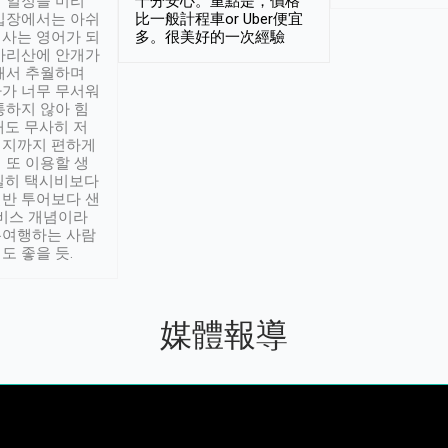
 일정을 미리
十分安心。重點是，價格
입장에서는 아쉬
比一般計程車or Uber便宜
사는 영어가 되
多。很美好的一次經驗
아리산에 안개가
해서 추월하며
가 너무 무서워
통하지 않아 힘
래도 무사히 저
적지까지 편하게
 또 이용할 생
실히 택시비보다
반 투어보다 샌
서비스 개념이라
유여행하는 사람
도 좋을 듯.
媒體報導