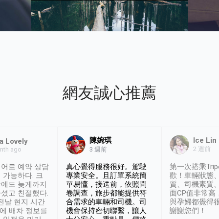
網友誠心推薦
陳婉琪
Ice Lin
a Lovely
2 週前
nth ago
3 週前
어로 예약 상담
真心覺得服務很好。駕駛
第一次搭乘Trip
 가능하다. 크
專業安全。且訂單系統簡
歡！車輛狀態
날에도 늦게까지
單易懂，接送前，依照問
質、司機素質
셨고 친절했다.
卷調查，旅步都能提供符
面CP值非常高
 전날 현지 시간
合需求的車輛和司機。司
與孕婦都覺得
시에 배차 정보를
機會保持密切聯繫，讓人
謝謝您們！