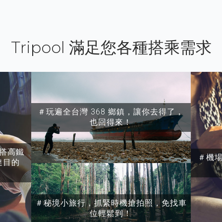
Tripool 滿足您各種搭乘需求
＃玩遍全台灣 368 鄉鎮，讓你去得了，
也回得來！
搭高鐵
＃機
達目的
＃秘境小旅行，抓緊時機搶拍照，免找車
位輕鬆到！