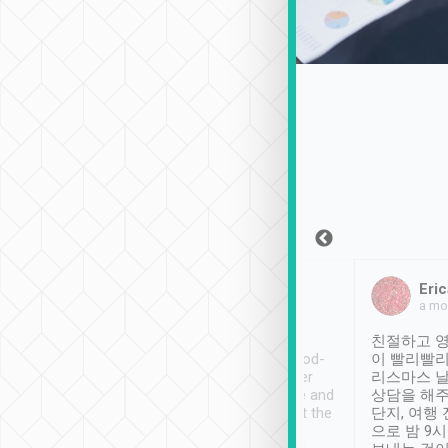
Sean Lee
Jack Ng
Eric
2018年12月30日
1個月前
a mo
ooking to Lavender
Tripool provides great
친절하고 영
- taichung.
service, vehicles in good-
이 빨리빨리
nous area with
condition and the driver
리스마스 
ny public transport.
service was awesome and
상담을 해주
er was so helpful
thoughtful. Driver went the
단지, 여행
ty ( telling us
extra mile on my last
으로 밤 9