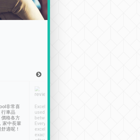
Joy Marsh
Benny Lau
1月12日
1 個月前
ool非常喜
Excellent service. We have
清境入住1晚, 由
、行車品
used Tripool to travel
清境, 都是乘坐由 Tri
、價格各方
between cities in Taiwan.
安排的車子, 接送都
，家中長輩
Every driver has been
去程司機早10分鐘到
很舒適呢！
excellent and arrives
程時遇上道路阻塞, 
exactly on time. As there is
鐘到達(可以接受),