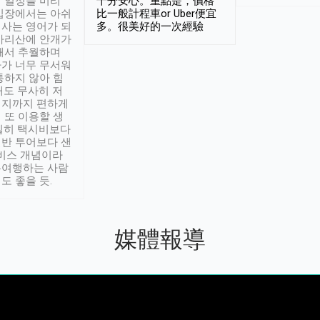
 일정을 미리
十分安心。重點是，價格
입장에서는 아쉬
比一般計程車or Uber便宜
사는 영어가 되
多。很美好的一次經驗
아리산에 안개가
해서 추월하며
가 너무 무서워
통하지 않아 힘
래도 무사히 저
적지까지 편하게
 또 이용할 생
실히 택시비보다
반 투어보다 샌
서비스 개념이라
유여행하는 사람
도 좋을 듯.
媒體報導