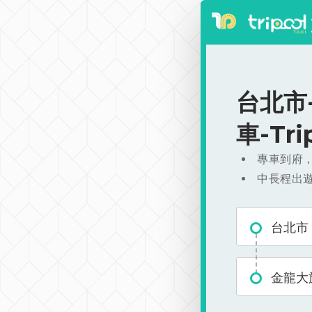
台北市-
車-Tr
專車到府
中長程出
台北市
金龍大