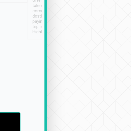
often limited English it
潔, 沒有煙味, 車
takes the difficulty out of
定
communicating the
destination details and
paying online prior to the
trip is very convenient.
Highly recommended