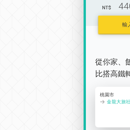
44
NT$
輸
從
你家
、
比搭高鐵
桃園市
金龍大旅