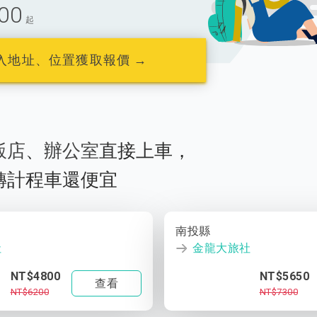
00
起
入地址、位置獲取報價 →
飯店
、
辦公室
直接上車，
轉計程車還便宜
南投縣
社
金龍大旅社
NT$4800
NT$5650
查看
NT$6200
NT$7300