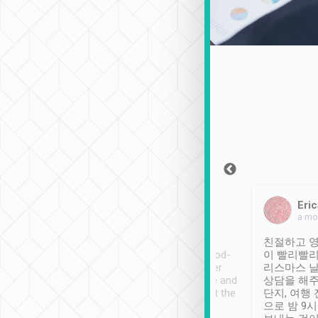
Sean Lee
Jack Ng
Eric
2018年12月30日
1個月前
a mo
ooking to Lavender
Tripool provides great
친절하고 영
- taichung.
service, vehicles in good-
이 빨리빨리
nous area with
condition and the driver
리스마스 
ny public transport.
service was awesome and
상담을 해주
er was so helpful
thoughtful. Driver went the
단지, 여행
ty ( telling us
extra mile on my last
으로 밤 9