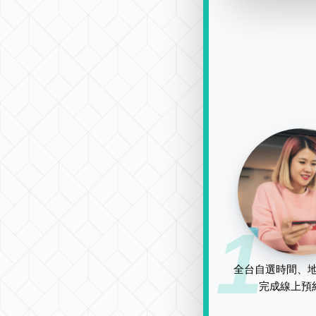
1
全台自選時間、地
完成線上預