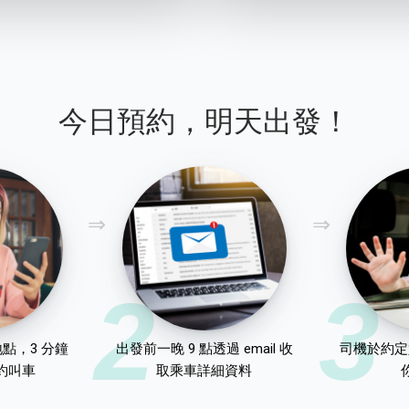
今日預約，明天出發！
2
3
點，3 分鐘
出發前一晚 9 點透過 email 收
司機於約定
約叫車
取乘車詳細資料