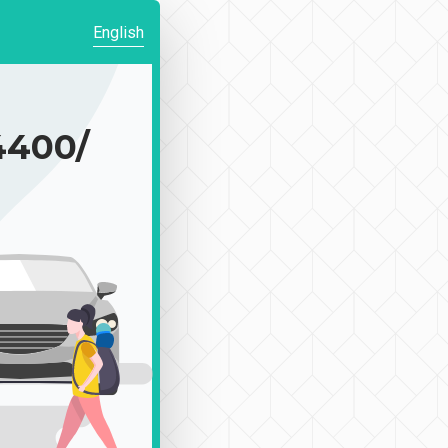
English
400/