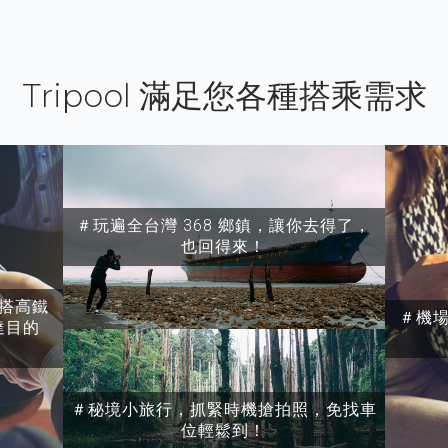
Tripool 滿足您各種搭乘需求
＃玩遍全台灣 368 鄉鎮，讓你去得了，
也回得來！
搭高鐵
＃機
達目的
＃秘境小旅行，抓緊時機搶拍照，免找車
位輕鬆到！