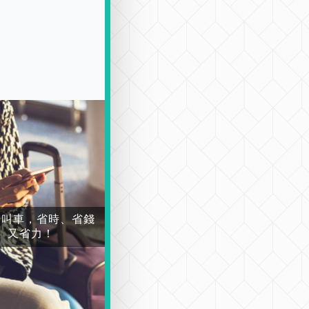
場叫車，省時、省錢
又省力！