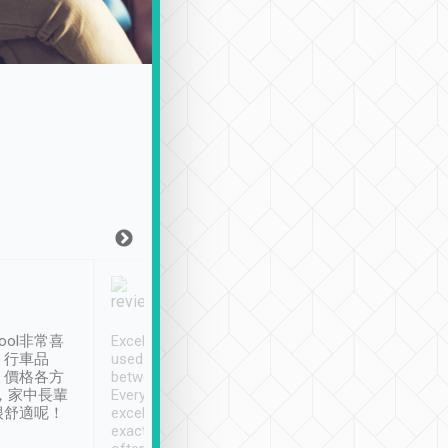
Joy Marsh
Benny Lau
1月12日
1 個月前
ool非常喜
Excellent service. We have
清境入住1晚, 由
、行車品
used Tripool to travel
清境, 都是乘坐由 Tri
、價格各方
between cities in Taiwan.
安排的車子, 接送都
，家中長輩
Every driver has been
去程司機早10分鐘到
很舒適呢！
excellent and arrives
程時遇上道路阻塞, 
exactly on time. As there is
鐘到達(可以接受),