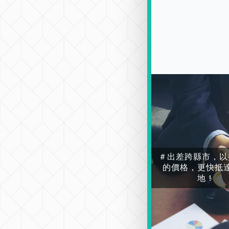
＃出差跨縣市，以
的價格，更快抵
地！