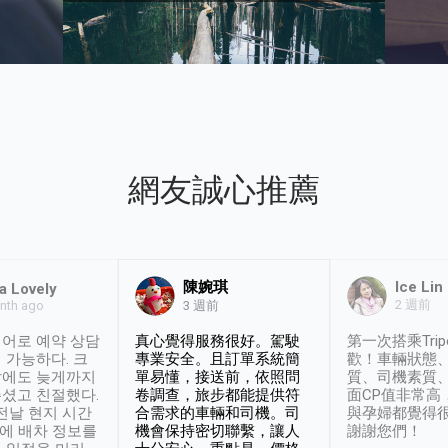
網友誠心推薦
陳婉琪
Ice Lin
a Lovely
2 週前
nth ago
3 週前
어로 예약 상담
真心覺得服務很好。駕駛
第一次搭乘Trip
 가능하다. 크
專業安全。且訂單系統簡
歡！車輛狀態
날에도 늦게까지
單易懂，接送前，依照問
質、司機素質
셨고 친절했다.
卷調查，旅步都能提供符
面CP值非常高
 전날 현지 시간
合需求的車輛和司機。司
與孕婦都覺得
시에 배차 정보를
機會保持密切聯繫，讓人
謝謝您們！