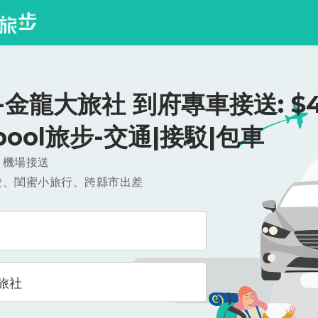
金龍大旅社 到府專車接送: $4
ipool旅步-交通|接駁|包車
，機場接送
遊、閨蜜小旅行、跨縣市出差
旅社