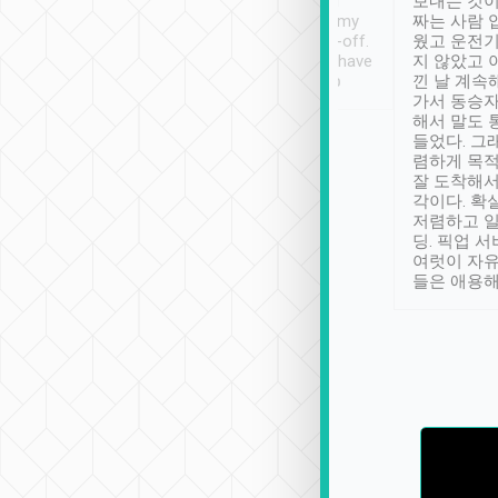
ther places of
booking to confirm if I
보내는 것이
t not known to
have safely arrived at my
짜는 사람 
 so definitely more
destination after drop-off.
웠고 운전기
se” feels). Really
Definitely something I have
지 않았고 
t. No delay in
not seen elsewhere 👍
낀 날 계속
and had a lovely
가서 동승자
up to lavender
해서 말도 
 Thank you tripool!
들었다. 그
렴하게 목
잘 도착해서
각이다. 확
저렴하고 일
딩. 픽업 
여럿이 자
들은 애용해