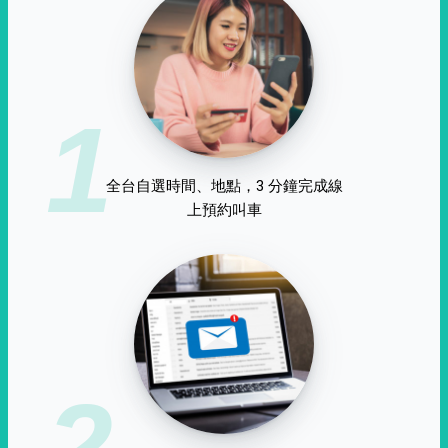
1
全台自選時間、地點，3 分鐘完成線
上預約叫車
2