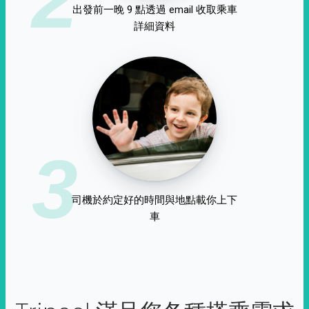
出發前一晚 9 點透過 email 收取乘車
詳細資料
3
司機於約定好的時間與地點載你上下
車