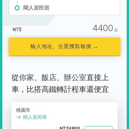
閑人居民宿
4400
NT$
起
輸入地址、位置獲取報價 →
從
你家
、
飯店
、
辦公室
直接上
車，
比搭高鐵轉計程車還便宜
桃園市
閑人居民宿
NT$4800