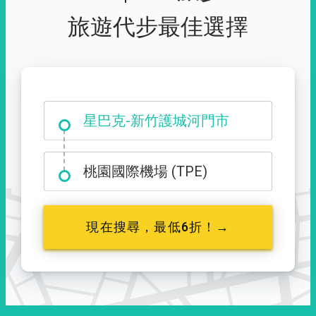
旅遊代步最佳選擇
大霸尖山登山口
星巴克-新竹護城河門市
桃園國際機場 (TPE)
現在搜尋，最低6折！→