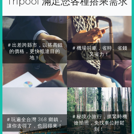
Tripool 滿足您各種搭乘需求
＃出差跨縣市，以搭高鐵
＃機場叫車，省時、省錢
的價格，更快抵達目的
又省力！
地！
＃秘境小旅行，抓緊時機
＃玩遍全台灣 368 鄉鎮，
搶拍照，免找車位輕鬆
讓你去得了，也回得來！
到！