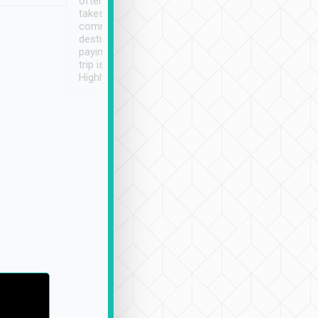
often limited English it
潔, 沒有煙味, 車
takes the difficulty out of
定
communicating the
destination details and
paying online prior to the
trip is very convenient.
Highly recommended