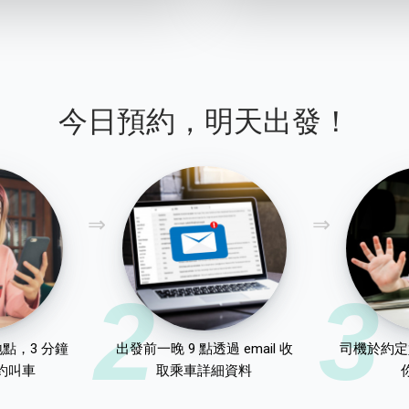
今日預約，明天出發！
2
3
點，3 分鐘
出發前一晚 9 點透過 email 收
司機於約定
約叫車
取乘車詳細資料