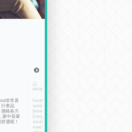
Joy Marsh
Benny Lau
1月12日
1 個月前
ool非常喜
Excellent service. We have
清境入住1晚, 由
、行車品
used Tripool to travel
清境, 都是乘坐由 Tri
、價格各方
between cities in Taiwan.
安排的車子, 接送都
，家中長輩
Every driver has been
去程司機早10分鐘到
很舒適呢！
excellent and arrives
程時遇上道路阻塞, 
exactly on time. As there is
鐘到達(可以接受),