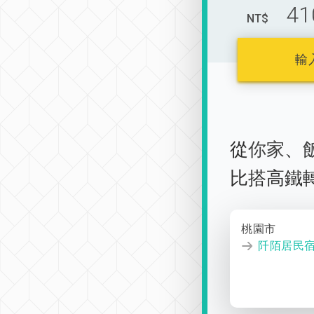
41
NT$
輸
從
你家
、
比搭高鐵
桃園市
阡陌居民