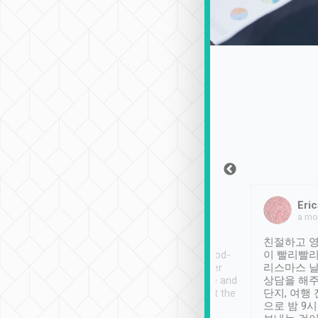
Sean Lee
Jack Ng
Eric
2018年12月30日
1個月前
a mo
ooking to Lavender
Tripool provides great
친절하고 영
- taichung.
service, vehicles in good-
이 빨리빨리
nous area with
condition and the driver
리스마스 
ny public transport.
service was awesome and
상담을 해주
er was so helpful
thoughtful. Driver went the
단지, 여행
ty ( telling us
extra mile on my last
으로 밤 9