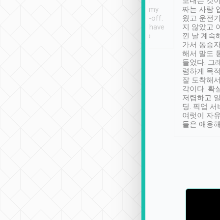
ther places of
booking to confirm if I
보내는 것이
t not known to
have safely arrived at my
짜는 사람 
 so definitely more
destination after drop-off.
웠고 운전기
se” feels). Really
Definitely something I have
지 않았고 
t. No delay in
not seen elsewhere 👍
낀 날 계속
and had a lovely
가서 동승자
up to lavender
해서 말도 
 Thank you tripool!
들었다. 그
렴하게 목
잘 도착해서
각이다. 확
저렴하고 일
딩. 픽업 
여럿이 자
들은 애용해