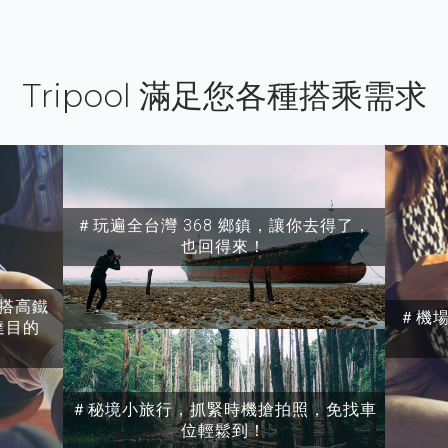
Tripool 滿足您各種搭乘需求
＃玩遍全台灣 368 鄉鎮，讓你去得了，
也回得來！
搭高鐵
＃機
達目的
＃秘境小旅行，抓緊時機搶拍照，免找車
位輕鬆到！