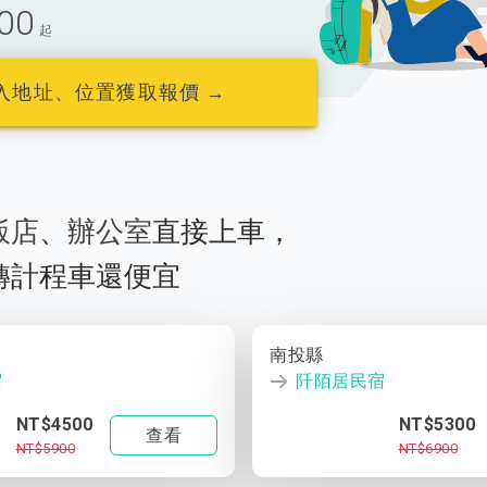
00
起
入地址、位置獲取報價 →
飯店
、
辦公室
直接上車，
轉計程車還便宜
南投縣
宿
阡陌居民宿
NT$4500
NT$5300
查看
NT$5900
NT$6900