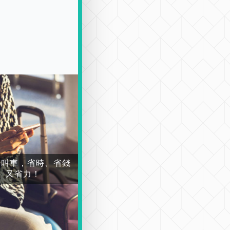
場叫車，省時、省錢
又省力！