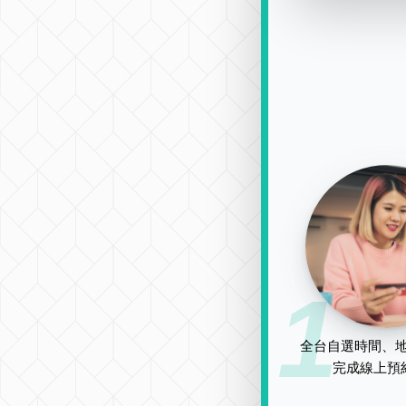
1
全台自選時間、地
完成線上預