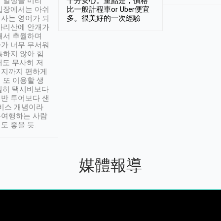
 일정을 미리
十分安心。重點是，價格
입장에서는 아쉬
比一般計程車or Uber便宜
사는 영어가 되
多。很美好的一次經驗
아리산에 안개가
해서 추월하며
가 너무 무서워
통하지 않아 힘
래도 무사히 저
적지까지 편하게
 또 이용할 생
실히 택시비보다
반 투어보다 샌
서비스 개념이라
유여행하는 사람
도 좋을 듯.
媒體報導