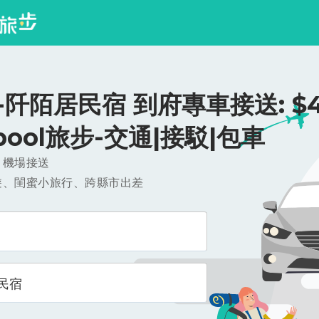
阡陌居民宿 到府專車接送: $41
ipool旅步-交通|接駁|包車
，機場接送
遊、閨蜜小旅行、跨縣市出差
民宿