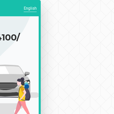
English
00/