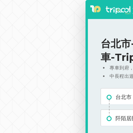
台北市-
車-Tr
專車到府
中長程出
台北市
阡陌居