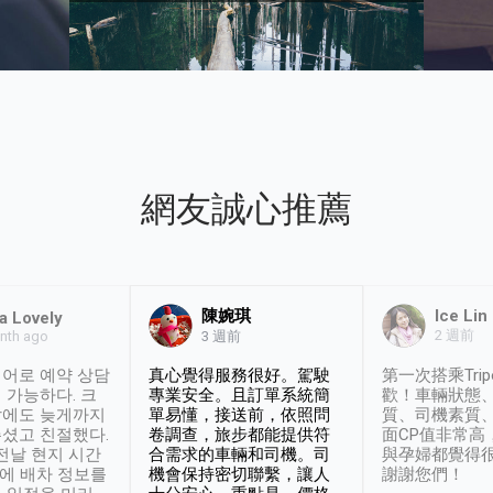
網友誠心推薦
陳婉琪
Ice Lin
a Lovely
2 週前
nth ago
3 週前
어로 예약 상담
真心覺得服務很好。駕駛
第一次搭乘Trip
 가능하다. 크
專業安全。且訂單系統簡
歡！車輛狀態
날에도 늦게까지
單易懂，接送前，依照問
質、司機素質
셨고 친절했다.
卷調查，旅步都能提供符
面CP值非常高
 전날 현지 시간
合需求的車輛和司機。司
與孕婦都覺得
시에 배차 정보를
機會保持密切聯繫，讓人
謝謝您們！