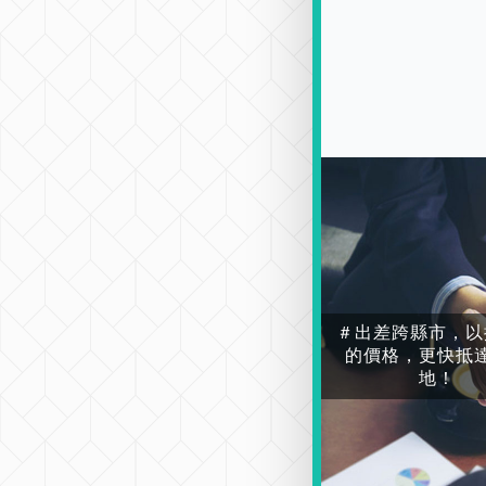
＃出差跨縣市，以
的價格，更快抵
地！