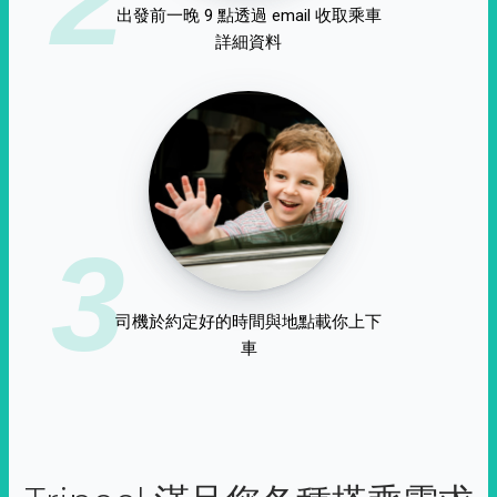
出發前一晚 9 點透過 email 收取乘車
詳細資料
3
司機於約定好的時間與地點載你上下
車