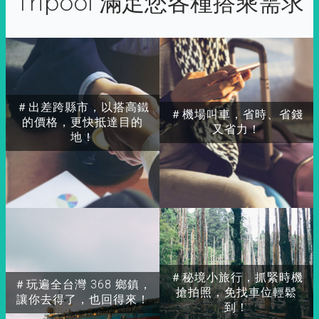
Tripool 滿足您各種搭乘需求
＃出差跨縣市，以搭高鐵
＃機場叫車，省時、省錢
的價格，更快抵達目的
又省力！
地！
＃秘境小旅行，抓緊時機
＃玩遍全台灣 368 鄉鎮，
搶拍照，免找車位輕鬆
讓你去得了，也回得來！
到！