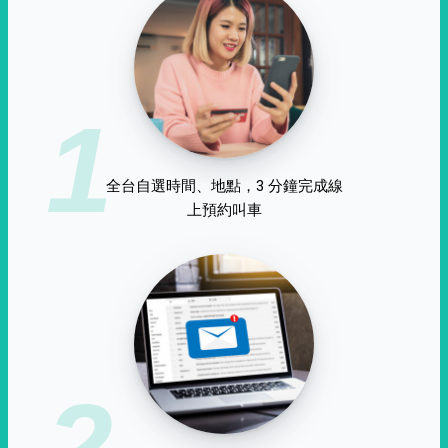
1
全台自選時間、地點，3 分鐘完成線
上預約叫車
2