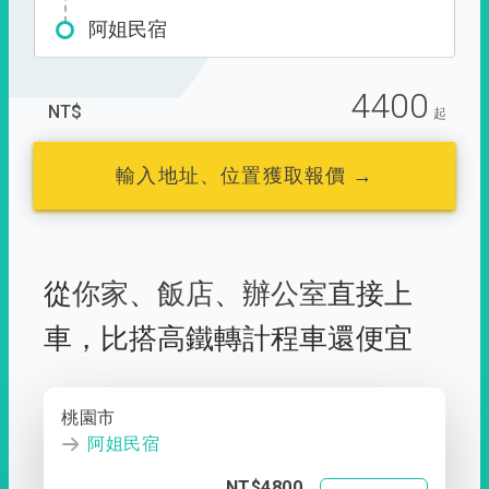
阿姐民宿
4400
NT$
起
輸入地址、位置獲取報價 →
從
你家
、
飯店
、
辦公室
直接上
車，
比搭高鐵轉計程車還便宜
桃園市
阿姐民宿
NT$4800