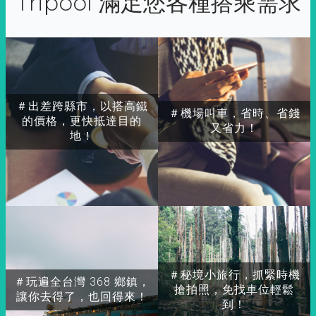
Tripool 滿足您各種搭乘需求
＃出差跨縣市，以搭高鐵
＃機場叫車，省時、省錢
的價格，更快抵達目的
又省力！
地！
＃秘境小旅行，抓緊時機
＃玩遍全台灣 368 鄉鎮，
搶拍照，免找車位輕鬆
讓你去得了，也回得來！
到！