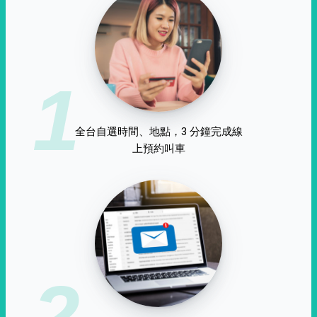
1
全台自選時間、地點，3 分鐘完成線
上預約叫車
2