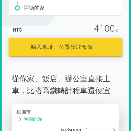
阿德的家
4100
NT$
起
輸入地址、位置獲取報價 →
從
你家
、
飯店
、
辦公室
直接上
車，
比搭高鐵轉計程車還便宜
桃園市
阿德的家
NT$4500