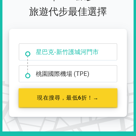
旅遊代步最佳選擇
大霸尖山登山口
星巴克-新竹護城河門市
桃園國際機場 (TPE)
現在搜尋，最低6折！→