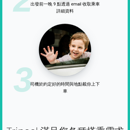
出發前一晚 9 點透過 email 收取乘車
詳細資料
3
司機於約定好的時間與地點載你上下
車