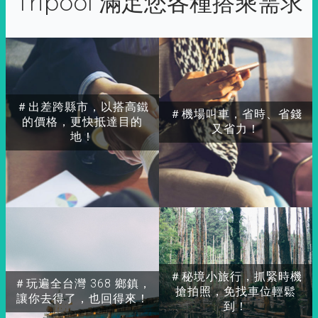
Tripool 滿足您各種搭乘需求
＃出差跨縣市，以搭高鐵
＃機場叫車，省時、省錢
的價格，更快抵達目的
又省力！
地！
＃秘境小旅行，抓緊時機
＃玩遍全台灣 368 鄉鎮，
搶拍照，免找車位輕鬆
讓你去得了，也回得來！
到！