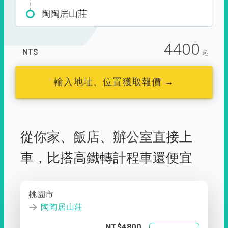
陶陶居山莊
4400
NT$
起
輸入地址、位置獲取報價 →
從
你家
、
飯店
、
辦公室
直接上
車，
比搭高鐵轉計程車還便宜
桃園市
陶陶居山莊
NT$4800