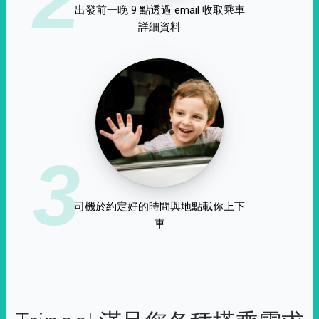
出發前一晚 9 點透過 email 收取乘車
詳細資料
3
司機於約定好的時間與地點載你上下
車