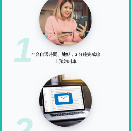
1
全台自選時間、地點，3 分鐘完成線
上預約叫車
2