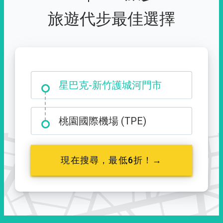
旅遊代步最佳選擇
大霸尖山登山口
星巴克-新竹護城河門市
桃園國際機場 (TPE)
現在搜尋，最低6折！→