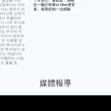
 일정을 미리
十分安心。重點是，價格
입장에서는 아쉬
比一般計程車or Uber便宜
사는 영어가 되
多。很美好的一次經驗
아리산에 안개가
해서 추월하며
가 너무 무서워
통하지 않아 힘
래도 무사히 저
적지까지 편하게
 또 이용할 생
실히 택시비보다
반 투어보다 샌
서비스 개념이라
유여행하는 사람
도 좋을 듯.
媒體報導