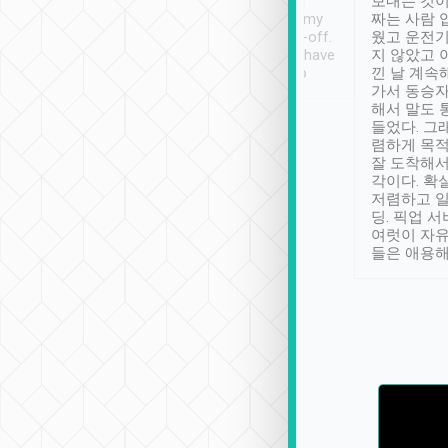
ther places of
booking to confirm if I
보내는 것이
t not known to
have safely arrived at my
짜는 사람 
 so definitely more
destination after drop-off.
웠고 운전기
se” feels). Really
Definitely something I have
지 않았고 
t. No delay in
not seen elsewhere 👍
낀 날 계속
and had a lovely
가서 동승자
up to lavender
해서 말도 
 Thank you tripool!
들었다. 그
렴하게 목
잘 도착해서
각이다. 확
저렴하고 일
딩. 픽업 
여럿이 자
들은 애용해