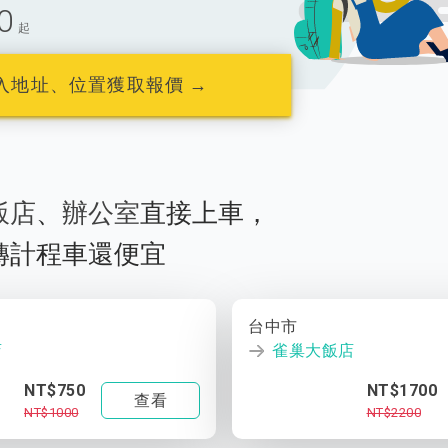
0
起
入地址、位置獲取報價 →
飯店
、
辦公室
直接上車，
轉計程車還便宜
台中市
店
雀巢大飯店
NT$750
NT$1700
查看
NT$1000
NT$2200