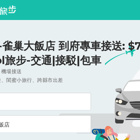
雀巢大飯店 到府專車接送: $75
ool旅步-交通|接駁|包車
，機場接送
遊、閨蜜小旅行、跨縣市出差
飯店