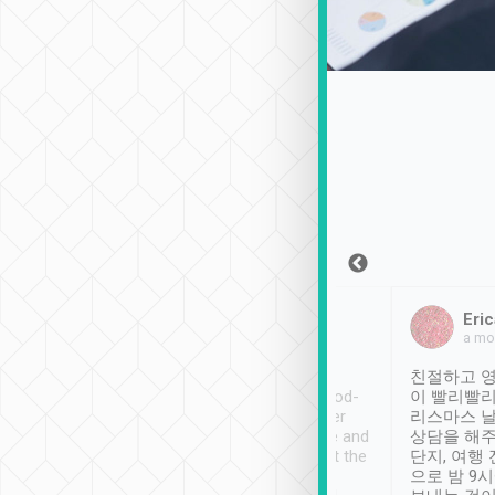
Sean Lee
Jack Ng
Eric
2018年12月30日
1個月前
a mo
ooking to Lavender
Tripool provides great
친절하고 영
- taichung.
service, vehicles in good-
이 빨리빨리
nous area with
condition and the driver
리스마스 
ny public transport.
service was awesome and
상담을 해주
er was so helpful
thoughtful. Driver went the
단지, 여행
ty ( telling us
extra mile on my last
으로 밤 9