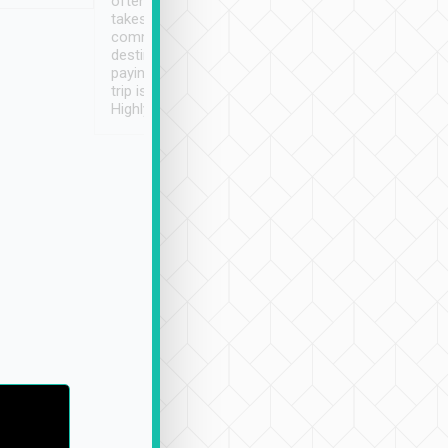
often limited English it
潔, 沒有煙味, 車
takes the difficulty out of
定
communicating the
destination details and
paying online prior to the
trip is very convenient.
Highly recommended