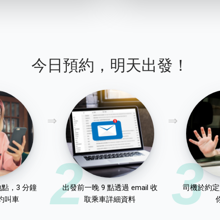
今日預約，明天出發！
2
3
點，3 分鐘
出發前一晚 9 點透過 email 收
司機於約定
約叫車
取乘車詳細資料