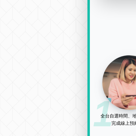
1
全台自選時間、地
完成線上預