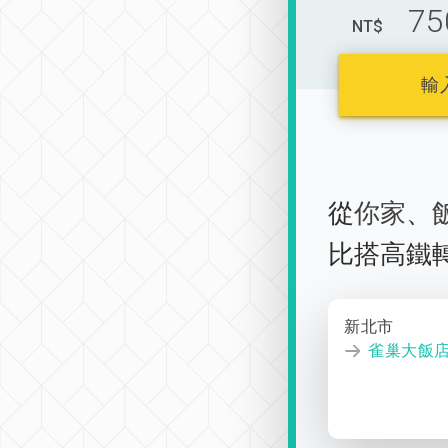
75
NT$
輸
從
你家
、
比搭高鐵
新北市
雀巢大飯