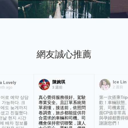
網友誠心推薦
陳婉琪
Ice Lin
a Lovely
2 週前
nth ago
3 週前
어로 예약 상담
真心覺得服務很好。駕駛
第一次搭乘Trip
 가능하다. 크
專業安全。且訂單系統簡
歡！車輛狀態
날에도 늦게까지
單易懂，接送前，依照問
質、司機素質
셨고 친절했다.
卷調查，旅步都能提供符
面CP值非常高
 전날 현지 시간
合需求的車輛和司機。司
與孕婦都覺得
시에 배차 정보를
機會保持密切聯繫，讓人
謝謝您們！