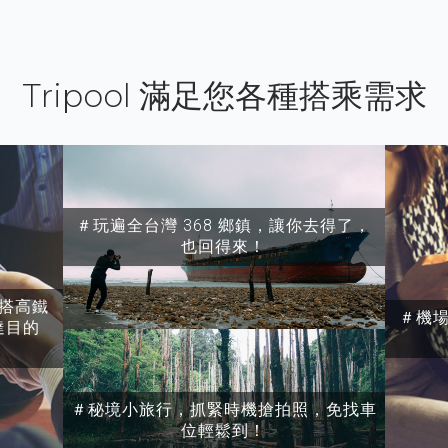
Tripool 滿足您各種搭乘需求
＃玩遍全台灣 368 鄉鎮，讓你去得了，
也回得來！
搭高鐵
＃機
達目的
＃秘境小旅行，抓緊時機搶拍照，免找車
位輕鬆到！