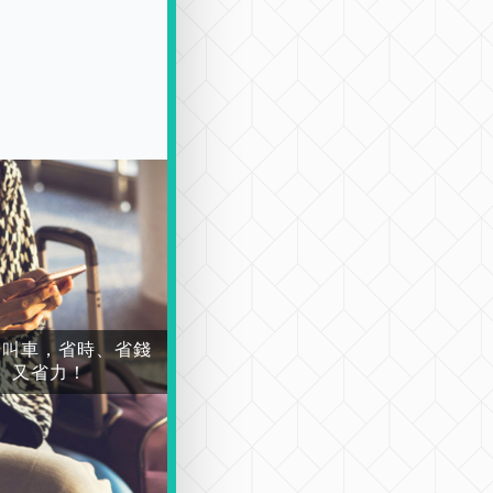
場叫車，省時、省錢
又省力！