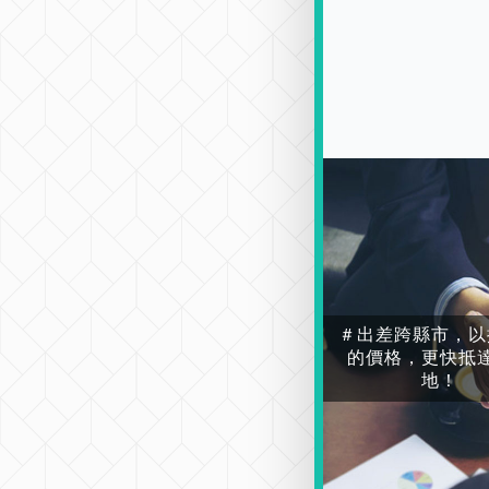
＃出差跨縣市，以
的價格，更快抵
地！