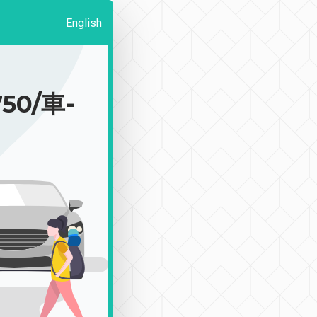
English
0/車-