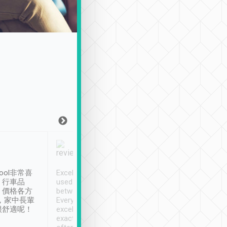
Joy Marsh
Benny Lau
1月12日
1 個月前
ool非常喜
Excellent service. We have
清境入住1晚, 由
、行車品
used Tripool to travel
清境, 都是乘坐由 Tri
、價格各方
between cities in Taiwan.
安排的車子, 接送都
，家中長輩
Every driver has been
去程司機早10分鐘到
很舒適呢！
excellent and arrives
程時遇上道路阻塞, 
exactly on time. As there is
鐘到達(可以接受),