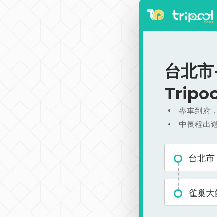
台北市-
Trip
專車到府
中長程出
台北市
雀巢大