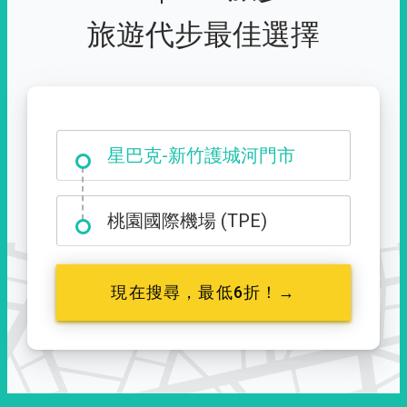
旅遊代步最佳選擇
大霸尖山登山口
星巴克-新竹護城河門市
桃園國際機場 (TPE)
現在搜尋，最低6折！→