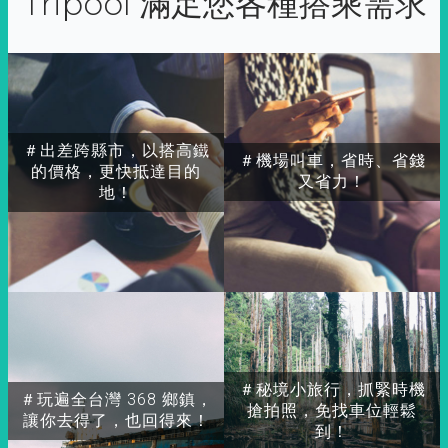
Tripool 滿足您各種搭乘需求
＃出差跨縣市，以搭高鐵
＃機場叫車，省時、省錢
的價格，更快抵達目的
又省力！
地！
＃秘境小旅行，抓緊時機
＃玩遍全台灣 368 鄉鎮，
搶拍照，免找車位輕鬆
讓你去得了，也回得來！
到！