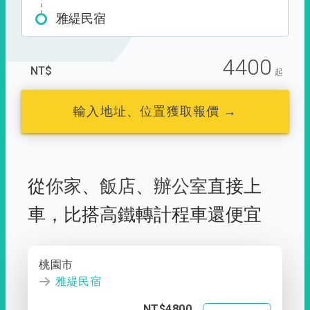
雅緹民宿
4400
NT$
起
輸入地址、位置獲取報價 →
從
你家
、
飯店
、
辦公室
直接上
車，
比搭高鐵轉計程車還便宜
桃園市
雅緹民宿
NT$4800