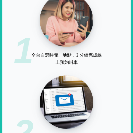
1
全台自選時間、地點，3 分鐘完成線
上預約叫車
2