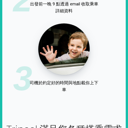
出發前一晚 9 點透過 email 收取乘車
詳細資料
3
司機於約定好的時間與地點載你上下
車