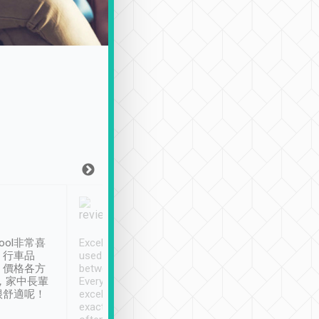
Joy Marsh
Benny Lau
1月12日
1 個月前
ool非常喜
Excellent service. We have
清境入住1晚, 由
、行車品
used Tripool to travel
清境, 都是乘坐由 Tri
、價格各方
between cities in Taiwan.
安排的車子, 接送都
，家中長輩
Every driver has been
去程司機早10分鐘到
很舒適呢！
excellent and arrives
程時遇上道路阻塞, 
exactly on time. As there is
鐘到達(可以接受),