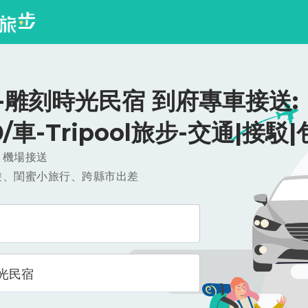
-雕刻時光民宿 到府專車接送:
0/車-Tripool旅步-交通|接駁
，機場接送
遊、閨蜜小旅行、跨縣市出差
光民宿