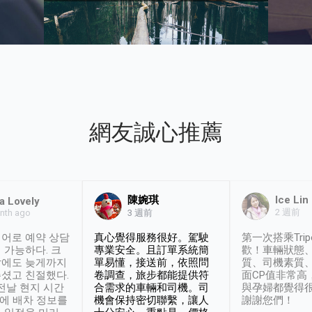
網友誠心推薦
陳婉琪
Ice Lin
a Lovely
2 週前
nth ago
3 週前
어로 예약 상담
真心覺得服務很好。駕駛
第一次搭乘Trip
 가능하다. 크
專業安全。且訂單系統簡
歡！車輛狀態
날에도 늦게까지
單易懂，接送前，依照問
質、司機素質
셨고 친절했다.
卷調查，旅步都能提供符
面CP值非常高
 전날 현지 시간
合需求的車輛和司機。司
與孕婦都覺得
시에 배차 정보를
機會保持密切聯繫，讓人
謝謝您們！