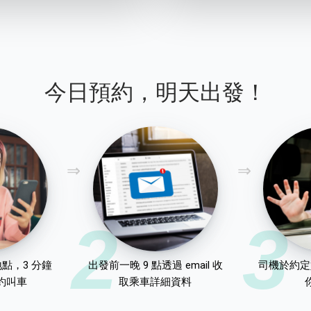
今日預約，明天出發！
2
3
點，3 分鐘
出發前一晚 9 點透過 email 收
司機於約定
約叫車
取乘車詳細資料