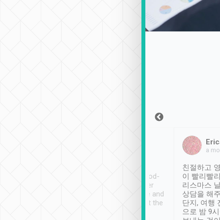
Sean Lee
Jack Ng
Eric
2018年12月30日
1個月前
a mo
ooking to Lavender
Tripool provides great
친절하고 영
- taichung.
service, vehicles in good-
이 빨리빨리
nous area with
condition and the driver
리스마스 
ny public transport.
service was awesome and
상담을 해주
er was so helpful
thoughtful. Driver went the
단지, 여행
ty ( telling us
extra mile on my last
으로 밤 9