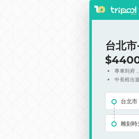
台北市
$440
專車到府
中長程出
台北市
雕刻時