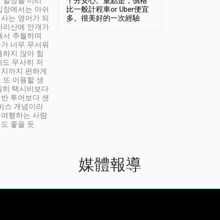
 일정을 미리
十分安心。重點是，價格
입장에서는 아쉬
比一般計程車or Uber便宜
사는 영어가 되
多。很美好的一次經驗
아리산에 안개가
해서 추월하며
가 너무 무서워
통하지 않아 힘
래도 무사히 저
적지까지 편하게
 또 이용할 생
실히 택시비보다
반 투어보다 샌
서비스 개념이라
유여행하는 사람
도 좋을 듯.
媒體報導