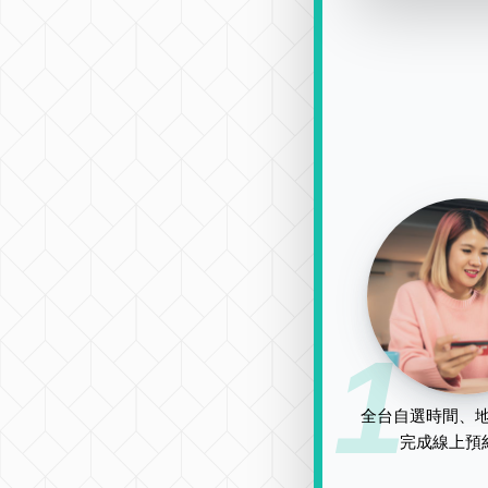
1
全台自選時間、地
完成線上預