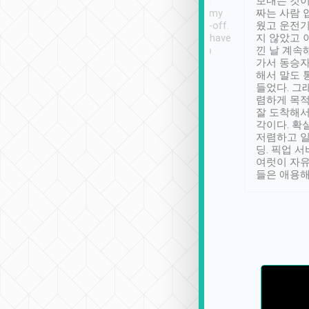
ther places of
booking to confirm if I
보내는 것이
t not known to
have safely arrived at my
짜는 사람 
 so definitely more
destination after drop-off.
웠고 운전기
se” feels). Really
Definitely something I have
지 않았고 
t. No delay in
not seen elsewhere 👍
낀 날 계속
and had a lovely
가서 동승자
up to lavender
해서 말도 
 Thank you tripool!
들었다. 그
렴하게 목
잘 도착해서
각이다. 확
저렴하고 일
딩. 픽업 
여럿이 자
들은 애용해