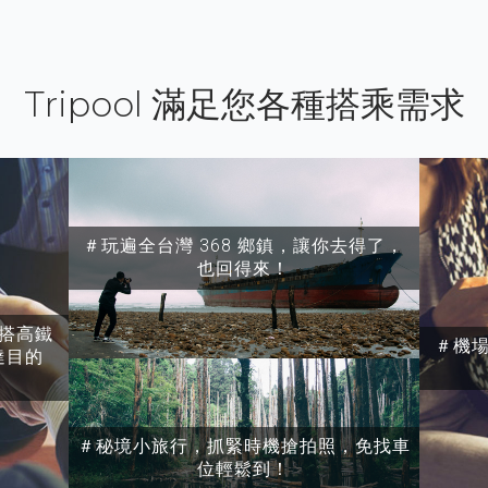
Tripool 滿足您各種搭乘需求
＃玩遍全台灣 368 鄉鎮，讓你去得了，
也回得來！
搭高鐵
＃機
達目的
＃秘境小旅行，抓緊時機搶拍照，免找車
位輕鬆到！