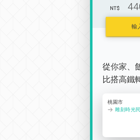
44
NT$
輸
從
你家
、
比搭高鐵
桃園市
雕刻時光