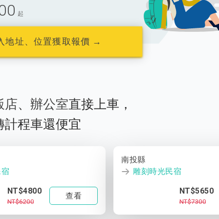
00
起
入地址、位置獲取報價 →
飯店
、
辦公室
直接上車，
轉計程車還便宜
南投縣
民宿
雕刻時光民宿
NT$4800
NT$5650
查看
NT$6200
NT$7300