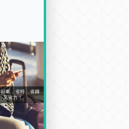
場叫車，省時、省錢
又省力！