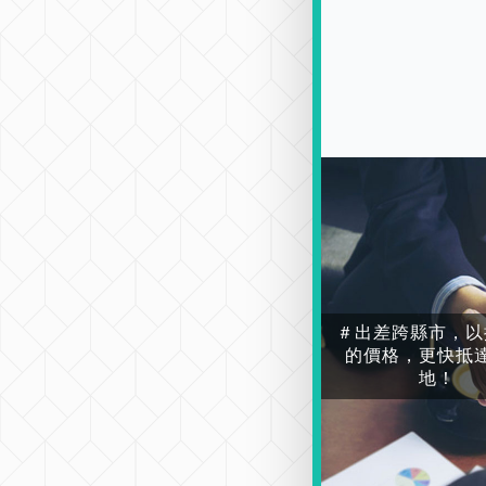
＃出差跨縣市，以
的價格，更快抵
地！