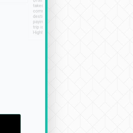
often limited English it
潔, 沒有煙味, 車
takes the difficulty out of
定
communicating the
destination details and
paying online prior to the
trip is very convenient.
Highly recommended