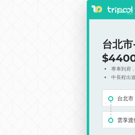
台北市
$440
專車到府
中長程出
台北市
雲享渡