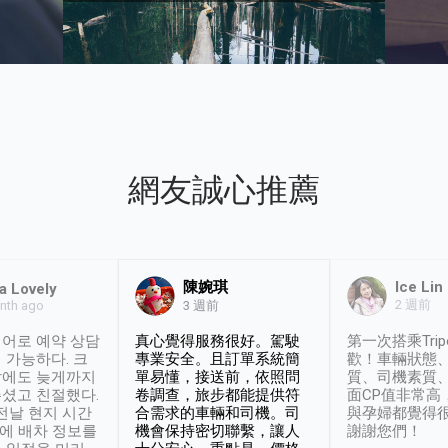
網友誠心推薦
陳婉琪
Ice Lin
a Lovely
2 週前
nth ago
3 週前
어로 예약 상담
真心覺得服務很好。駕駛
第一次搭乘Trip
 가능하다. 크
專業安全。且訂單系統簡
歡！車輛狀態
날에도 늦게까지
單易懂，接送前，依照問
質、司機素質
셨고 친절했다.
卷調查，旅步都能提供符
面CP值非常高
 전날 현지 시간
合需求的車輛和司機。司
與孕婦都覺得
시에 배차 정보를
機會保持密切聯繫，讓人
謝謝您們！