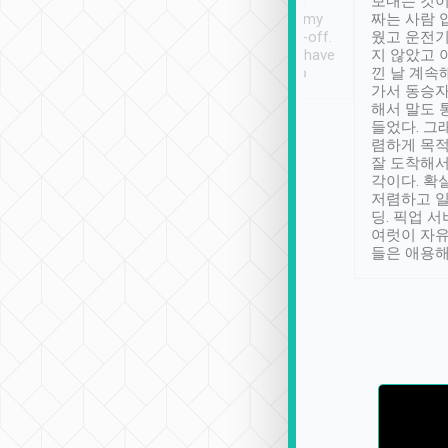
ther places of
booking to confirm if I
보내는 것이
t not known to
have safely arrived at my
짜는 사람 
 so definitely more
destination after drop-off.
웠고 운전기
se” feels). Really
Definitely something I have
지 않았고 
t. No delay in
not seen elsewhere 👍
낀 날 계속
and had a lovely
가서 동승자
up to lavender
해서 말도 
 Thank you tripool!
들었다. 그
렴하게 목
잘 도착해서
각이다. 확
저렴하고 일
딩. 픽업 
여럿이 자
들은 애용해