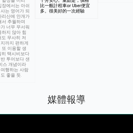
 일정을 미리
十分安心。重點是，價格
입장에서는 아쉬
比一般計程車or Uber便宜
사는 영어가 되
多。很美好的一次經驗
아리산에 안개가
해서 추월하며
가 너무 무서워
통하지 않아 힘
래도 무사히 저
적지까지 편하게
 또 이용할 생
실히 택시비보다
반 투어보다 샌
서비스 개념이라
유여행하는 사람
도 좋을 듯.
媒體報導