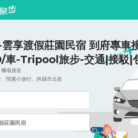
-雲享渡假莊園民宿 到府專車接
0/車-Tripool旅步-交通|接駁
，機場接送
遊、閨蜜小旅行、跨縣市出差
假莊園民宿