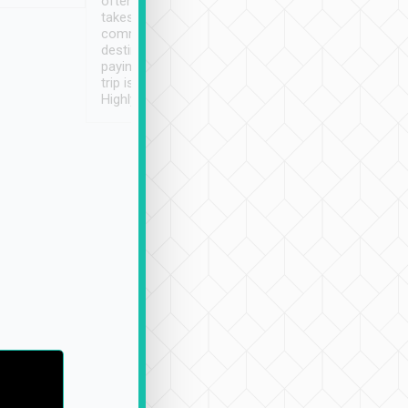
often limited English it
潔, 沒有煙味, 車
takes the difficulty out of
定
communicating the
destination details and
paying online prior to the
trip is very convenient.
Highly recommended