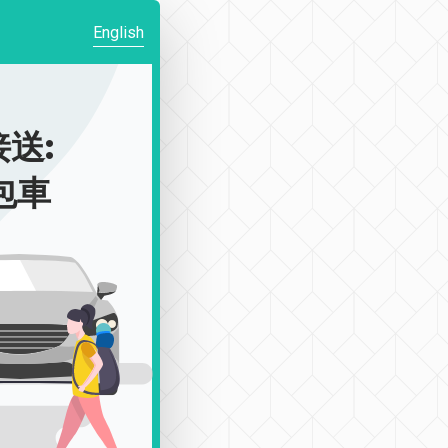
English
送:
|包車