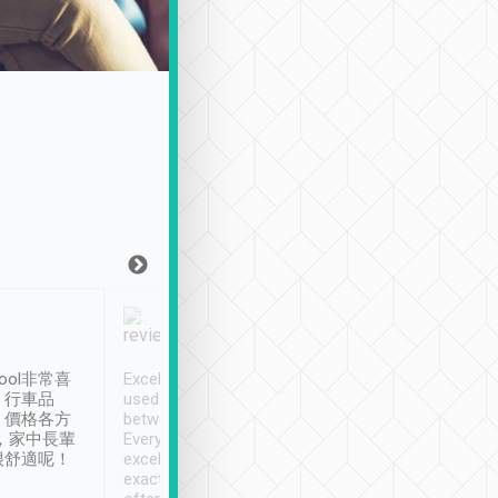
Joy Marsh
Benny Lau
1月12日
1 個月前
ool非常喜
Excellent service. We have
清境入住1晚, 由
、行車品
used Tripool to travel
清境, 都是乘坐由 Tri
、價格各方
between cities in Taiwan.
安排的車子, 接送都
，家中長輩
Every driver has been
去程司機早10分鐘到
很舒適呢！
excellent and arrives
程時遇上道路阻塞, 
exactly on time. As there is
鐘到達(可以接受),