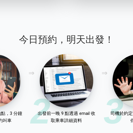
今日預約，明天出發！
2
3
點，3 分鐘
出發前一晚 9 點透過 email 收
司機於約定
約叫車
取乘車詳細資料