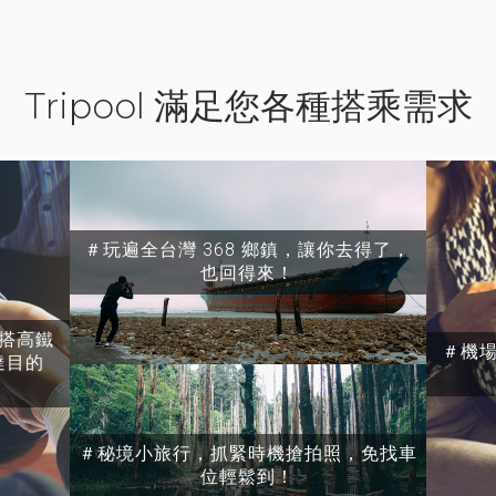
Tripool 滿足您各種搭乘需求
＃玩遍全台灣 368 鄉鎮，讓你去得了，
也回得來！
搭高鐵
＃機
達目的
＃秘境小旅行，抓緊時機搶拍照，免找車
位輕鬆到！