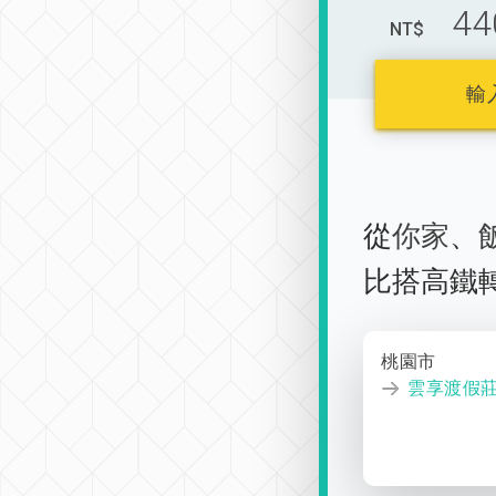
44
NT$
輸
從
你家
、
比搭高鐵
桃園市
雲享渡假