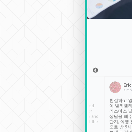
Sean Lee
Jack Ng
Eric
2018年12月30日
1個月前
a mo
ooking to Lavender
Tripool provides great
친절하고 영
- taichung.
service, vehicles in good-
이 빨리빨리
nous area with
condition and the driver
리스마스 
ny public transport.
service was awesome and
상담을 해주
er was so helpful
thoughtful. Driver went the
단지, 여행
ty ( telling us
extra mile on my last
으로 밤 9