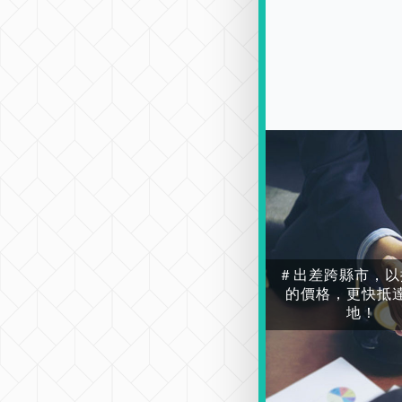
＃出差跨縣市，以
的價格，更快抵
地！