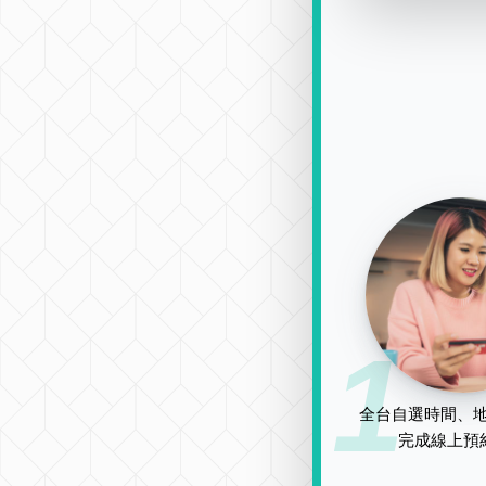
1
全台自選時間、地
完成線上預