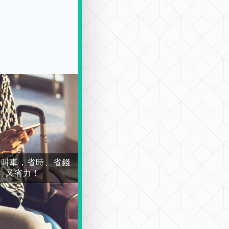
場叫車，省時、省錢
又省力！