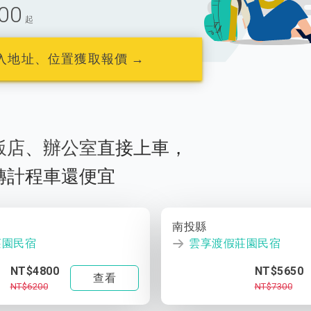
00
起
入地址、位置獲取報價 →
飯店
、
辦公室
直接上車，
轉計程車還便宜
南投縣
莊園民宿
雲享渡假莊園民宿
NT$4800
NT$5650
查看
NT$6200
NT$7300