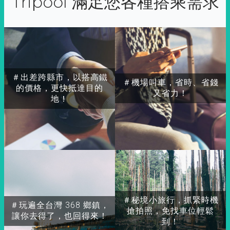
Tripool 滿足您各種搭乘需求
＃出差跨縣市，以搭高鐵
＃機場叫車，省時、省錢
的價格，更快抵達目的
又省力！
地！
＃秘境小旅行，抓緊時機
＃玩遍全台灣 368 鄉鎮，
搶拍照，免找車位輕鬆
讓你去得了，也回得來！
到！