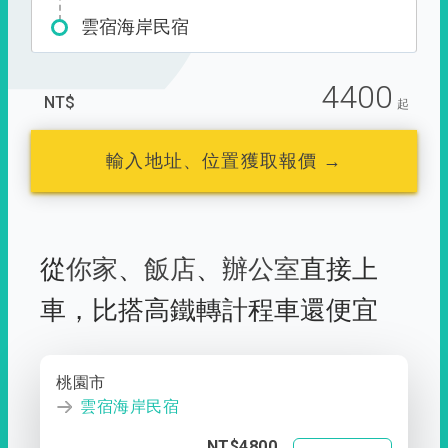
雲宿海岸民宿
4400
NT$
起
輸入地址、位置獲取報價 →
從
你家
、
飯店
、
辦公室
直接上
車，
比搭高鐵轉計程車還便宜
桃園市
雲宿海岸民宿
NT$4800