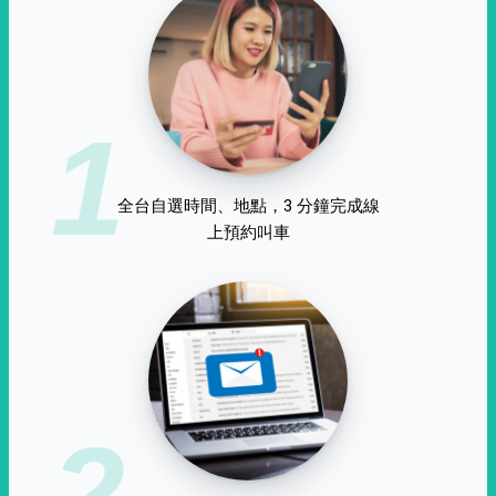
1
全台自選時間、地點，3 分鐘完成線
上預約叫車
2