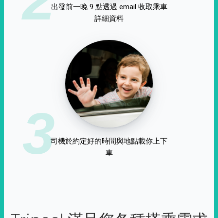
出發前一晚 9 點透過 email 收取乘車
詳細資料
3
司機於約定好的時間與地點載你上下
車