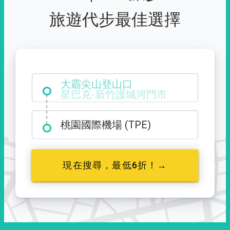
旅遊代步最佳選擇
大霸尖山登山口
桃園國際機場 (TPE)
現在搜尋，最低6折！→