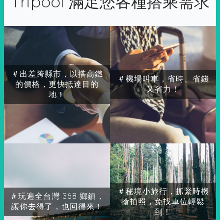
Tripool 滿足您各種搭乘需求
＃出差跨縣市，以搭高鐵
＃機場叫車，省時、省錢
的價格，更快抵達目的
又省力！
地！
＃秘境小旅行，抓緊時機
＃玩遍全台灣 368 鄉鎮，
搶拍照，免找車位輕鬆
讓你去得了，也回得來！
到！