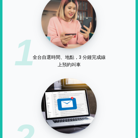
1
全台自選時間、地點，3 分鐘完成線
上預約叫車
2