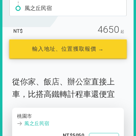
風之丘民宿
4650
NT$
起
輸入地址、位置獲取報價 →
從
你家
、
飯店
、
辦公室
直接上
車，
比搭高鐵轉計程車還便宜
桃園市
風之丘民宿
NT$5050