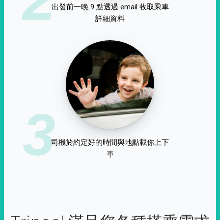
出發前一晚 9 點透過 email 收取乘車
詳細資料
3
司機於約定好的時間與地點載你上下
車