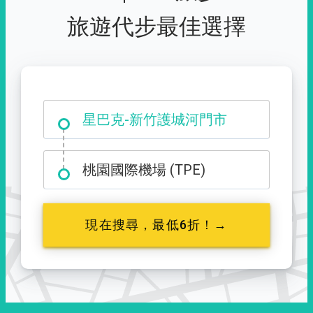
旅遊代步最佳選擇
大霸尖山登山口
桃園國際機場 (TPE)
現在搜尋，最低6折！→