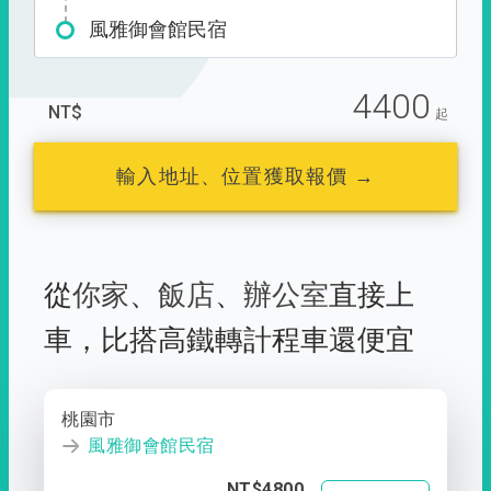
風雅御會館民宿
4400
NT$
起
輸入地址、位置獲取報價 →
從
你家
、
飯店
、
辦公室
直接上
車，
比搭高鐵轉計程車還便宜
桃園市
風雅御會館民宿
NT$4800