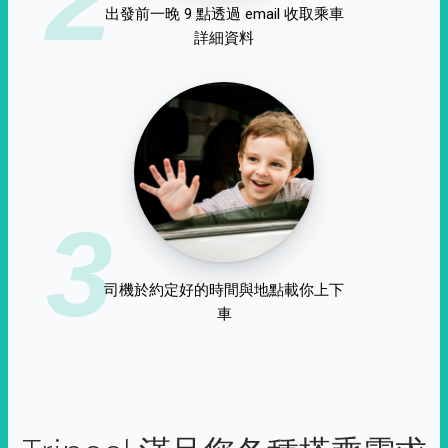
出發前一晚 9 點透過 email 收取乘車
詳細資料
3
司機於約定好的時間與地點載你上下
車