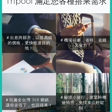
Tripool 滿足您各種搭乘需求
＃出差跨縣市，以搭高鐵
＃機場叫車，省時、省錢
的價格，更快抵達目的
又省力！
地！
＃秘境小旅行，抓緊時機
＃玩遍全台灣 368 鄉鎮，
搶拍照，免找車位輕鬆
讓你去得了，也回得來！
到！