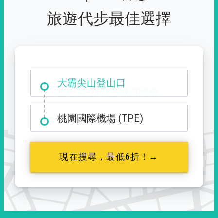
旅遊代步最佳選擇
大霸尖山登山口
桃園國際機場 (TPE)
現在搜尋，最低6折！→