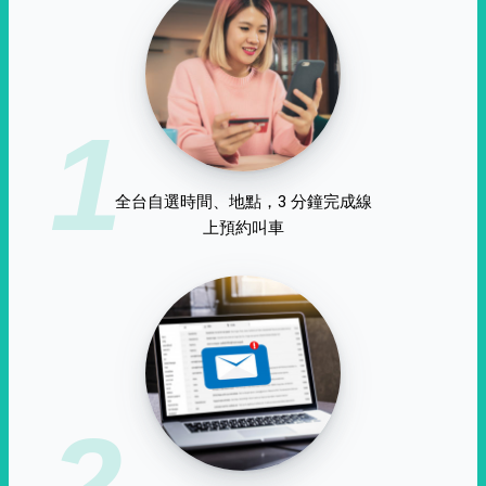
1
全台自選時間、地點，3 分鐘完成線
上預約叫車
2