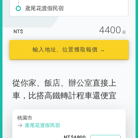
鳶尾花渡假民宿
4400
NT$
起
輸入地址、位置獲取報價 →
從
你家
、
飯店
、
辦公室
直接上
車，
比搭高鐵轉計程車還便宜
桃園市
鳶尾花渡假民宿
NT$4800