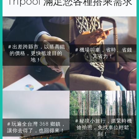
Tripool 滿足您各種搭乘需求
＃出差跨縣市，以搭高鐵
＃機場叫車，省時、省錢
的價格，更快抵達目的
又省力！
地！
＃秘境小旅行，抓緊時機
＃玩遍全台灣 368 鄉鎮，
搶拍照，免找車位輕鬆
讓你去得了，也回得來！
到！