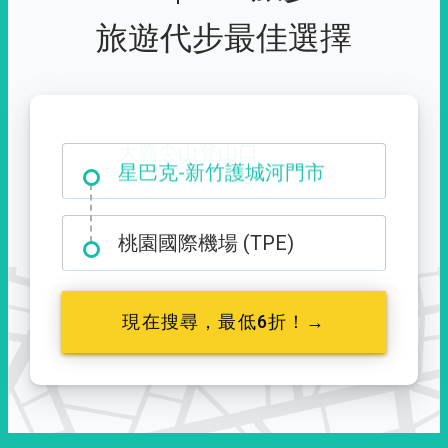
旅遊代步最佳選擇
大霸尖山登山口
桃園國際機場 (TPE)
現在搜尋，最低6折！→