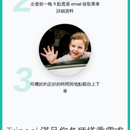
出發前一晚 9 點透過 email 收取乘車
詳細資料
3
司機於約定好的時間與地點載你上下
車