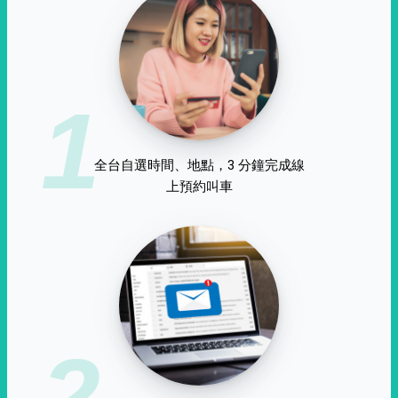
1
全台自選時間、地點，3 分鐘完成線
上預約叫車
2