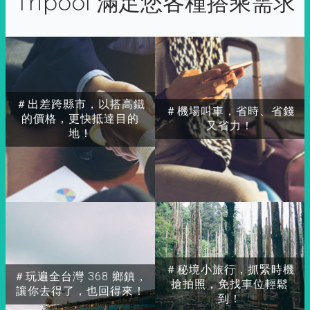
Tripool 滿足您各種搭乘需求
＃出差跨縣市，以搭高鐵
＃機場叫車，省時、省錢
的價格，更快抵達目的
又省力！
地！
＃秘境小旅行，抓緊時機
＃玩遍全台灣 368 鄉鎮，
搶拍照，免找車位輕鬆
讓你去得了，也回得來！
到！