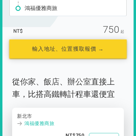
鴻福優雅商旅
750
NT$
起
輸入地址、位置獲取報價 →
從
你家
、
飯店
、
辦公室
直接上
車，
比搭高鐵轉計程車還便宜
新北市
鴻福優雅商旅
NT$750