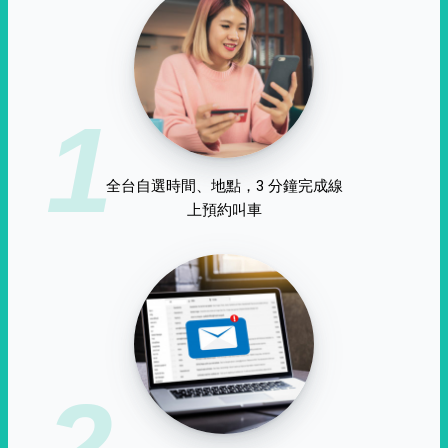
1
全台自選時間、地點，3 分鐘完成線
上預約叫車
2