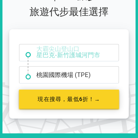
旅遊代步最佳選擇
大霸尖山登山口
桃園國際機場 (TPE)
現在搜尋，最低6折！→