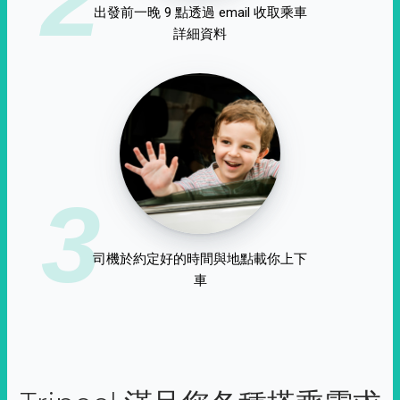
出發前一晚 9 點透過 email 收取乘車
詳細資料
3
司機於約定好的時間與地點載你上下
車