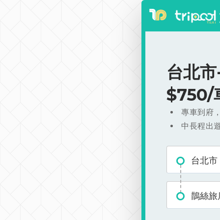
台北市
$750
專車到府
中長程出
台北市
鵲絲旅