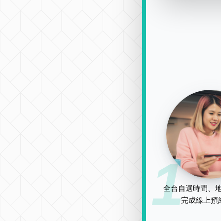
1
全台自選時間、地
完成線上預