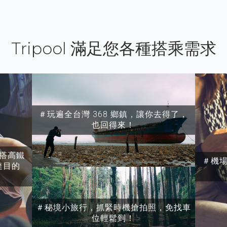
Tripool 滿足您各種搭乘需求
＃玩遍全台灣 368 鄉鎮，讓你去得了，
也回得來！
搭高鐵
＃機
達目的
＃秘境小旅行，抓緊時機搶拍照，免找車
位輕鬆到！