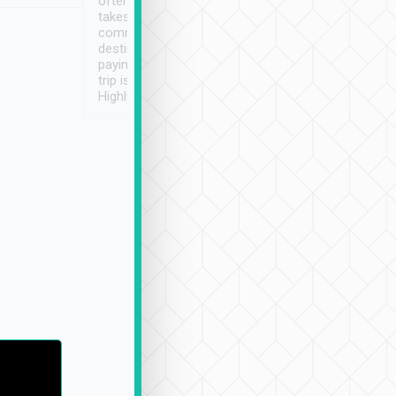
often limited English it
潔, 沒有煙味, 車
takes the difficulty out of
定
communicating the
destination details and
paying online prior to the
trip is very convenient.
Highly recommended