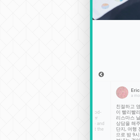
Sean Lee
Jack Ng
Eric
2018年12月30日
1個月前
a mo
ooking to Lavender
Tripool provides great
친절하고 영
- taichung.
service, vehicles in good-
이 빨리빨리
nous area with
condition and the driver
리스마스 
ny public transport.
service was awesome and
상담을 해주
er was so helpful
thoughtful. Driver went the
단지, 여행
ty ( telling us
extra mile on my last
으로 밤 9