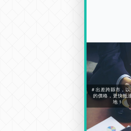
＃出差跨縣市，以
的價格，更快抵
地！