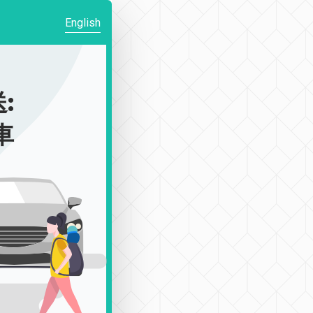
English
:
車