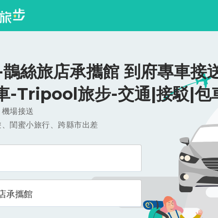
-鵲絲旅店承攜館 到府專車接送
/車-Tripool旅步-交通|接駁|包
，機場接送
遊、閨蜜小旅行、跨縣市出差
店承攜館