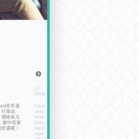
Joy Marsh
Benny Lau
1月12日
1 個月前
ool非常喜
Excellent service. We have
清境入住1晚, 由
、行車品
used Tripool to travel
清境, 都是乘坐由 Tri
、價格各方
between cities in Taiwan.
安排的車子, 接送都
，家中長輩
Every driver has been
去程司機早10分鐘到
很舒適呢！
excellent and arrives
程時遇上道路阻塞, 
exactly on time. As there is
鐘到達(可以接受),