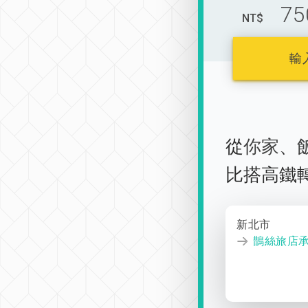
75
NT$
輸
從
你家
、
比搭高鐵
新北市
鵲絲旅店