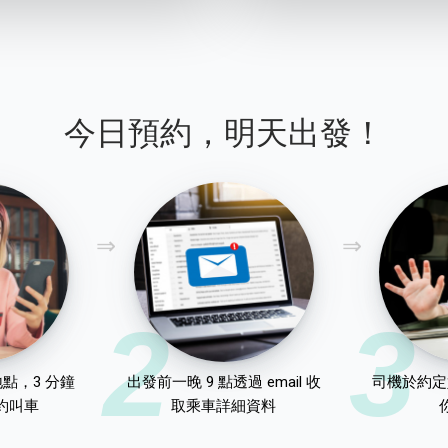
今日預約，明天出發！
2
3
點，3 分鐘
出發前一晚 9 點透過 email 收
司機於約定
約叫車
取乘車詳細資料