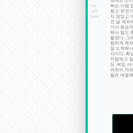
ther places of
booking to confirm if I
보내는 것이
t not known to
have safely arrived at my
짜는 사람 
 so definitely more
destination after drop-off.
웠고 운전기
se” feels). Really
Definitely something I have
지 않았고 
t. No delay in
not seen elsewhere 👍
낀 날 계속
and had a lovely
가서 동승자
up to lavender
해서 말도 
 Thank you tripool!
들었다. 그
렴하게 목
잘 도착해서
각이다. 확
저렴하고 일
딩. 픽업 
여럿이 자
들은 애용해