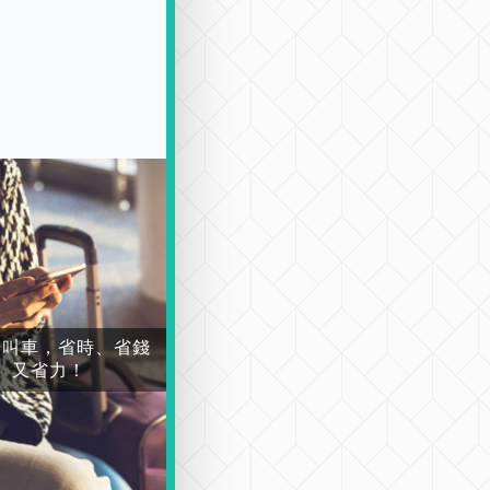
場叫車，省時、省錢
又省力！