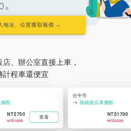
0
起
入地址、位置獲取報價 →
飯店
、
辦公室
直接上車，
轉計程車還便宜
台中市
承攜館
鵲絲旅店承攜館
NT$750
NT$1700
查看
NT$1000
NT$2200