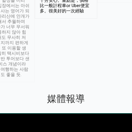
 일정을 미리
十分安心。重點是，價格
입장에서는 아쉬
比一般計程車or Uber便宜
사는 영어가 되
多。很美好的一次經驗
아리산에 안개가
해서 추월하며
가 너무 무서워
통하지 않아 힘
래도 무사히 저
적지까지 편하게
 또 이용할 생
실히 택시비보다
반 투어보다 샌
서비스 개념이라
유여행하는 사람
도 좋을 듯.
媒體報導