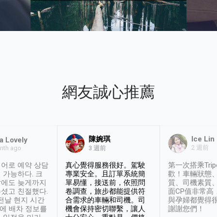
網友誠心推薦
陳婉琪
Ice Lin
a Lovely
2 週前
nth ago
3 週前
어로 예약 상담
真心覺得服務很好。駕駛
第一次搭乘Trip
 가능하다. 크
專業安全。且訂單系統簡
歡！車輛狀態
날에도 늦게까지
單易懂，接送前，依照問
質、司機素質
셨고 친절했다.
卷調查，旅步都能提供符
面CP值非常高
 전날 현지 시간
合需求的車輛和司機。司
與孕婦都覺得
시에 배차 정보를
機會保持密切聯繫，讓人
謝謝您們！