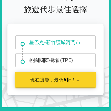
旅遊代步最佳選擇
大霸尖山登山口
星巴克-新竹護城河門市
桃園國際機場 (TPE)
現在搜尋，最低6折！→