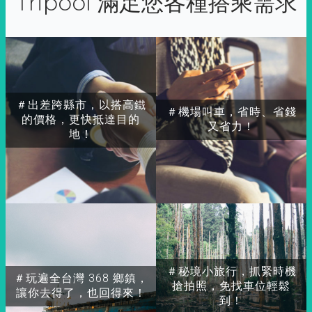
Tripool 滿足您各種搭乘需求
＃出差跨縣市，以搭高鐵
＃機場叫車，省時、省錢
的價格，更快抵達目的
又省力！
地！
＃秘境小旅行，抓緊時機
＃玩遍全台灣 368 鄉鎮，
搶拍照，免找車位輕鬆
讓你去得了，也回得來！
到！