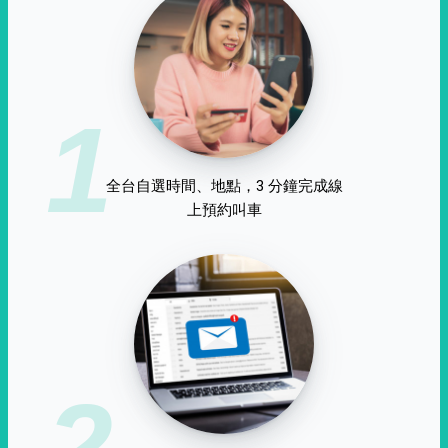
1
全台自選時間、地點，3 分鐘完成線
上預約叫車
2