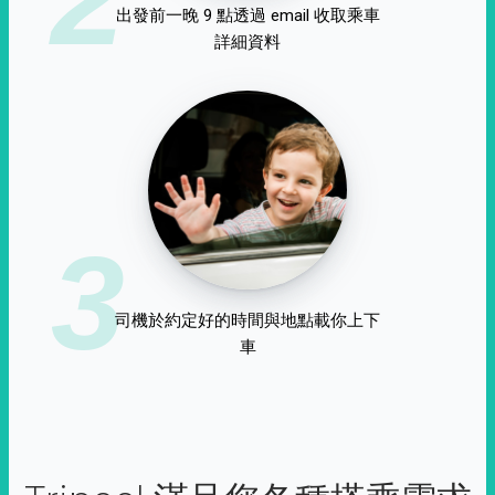
出發前一晚 9 點透過 email 收取乘車
詳細資料
3
司機於約定好的時間與地點載你上下
車