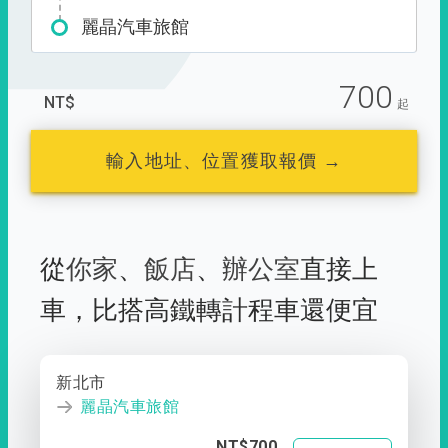
麗晶汽車旅館
700
NT$
起
輸入地址、位置獲取報價 →
從
你家
、
飯店
、
辦公室
直接上
車，
比搭高鐵轉計程車還便宜
新北市
麗晶汽車旅館
NT$700