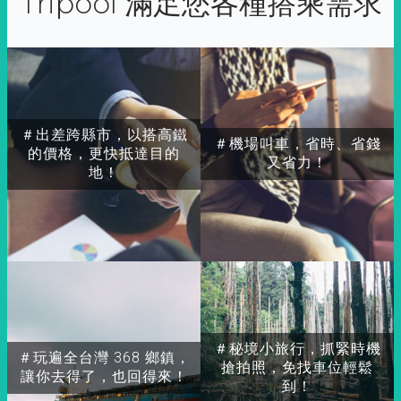
Tripool 滿足您各種搭乘需求
＃出差跨縣市，以搭高鐵
＃機場叫車，省時、省錢
的價格，更快抵達目的
又省力！
地！
＃秘境小旅行，抓緊時機
＃玩遍全台灣 368 鄉鎮，
搶拍照，免找車位輕鬆
讓你去得了，也回得來！
到！