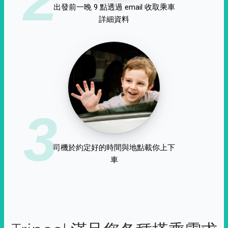
出發前一晚 9 點透過 email 收取乘車
詳細資料
3
司機於約定好的時間與地點載你上下
車