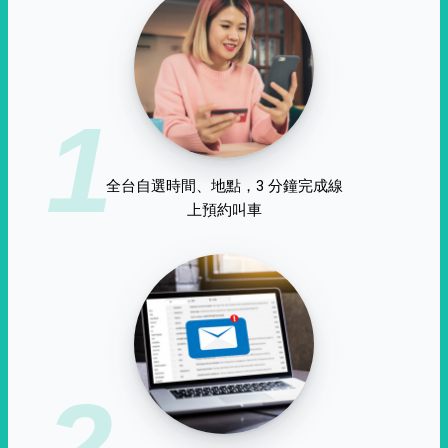
1
全台自選時間、地點，3 分鐘完成線
上預約叫車
2