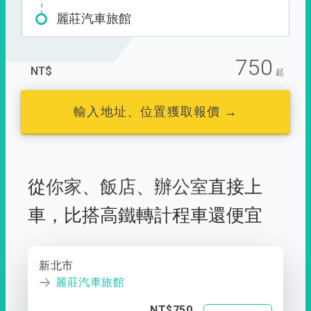
麗莊汽車旅館
750
NT$
起
輸入地址、位置獲取報價 →
從
你家
、
飯店
、
辦公室
直接上
車，
比搭高鐵轉計程車還便宜
新北市
麗莊汽車旅館
NT$750