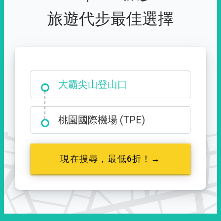
旅遊代步最佳選擇
大霸尖山登山口
桃園國際機場 (TPE)
現在搜尋，最低6折！→