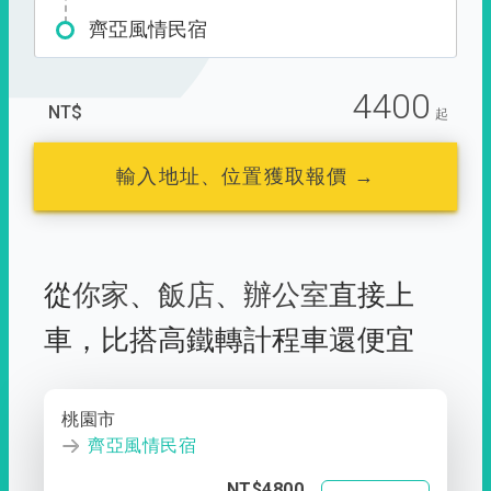
齊亞風情民宿
4400
NT$
起
輸入地址、位置獲取報價 →
從
你家
、
飯店
、
辦公室
直接上
車，
比搭高鐵轉計程車還便宜
桃園市
齊亞風情民宿
NT$4800