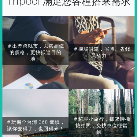
Tripool 滿足您各種搭乘需求
＃出差跨縣市，以搭高鐵
＃機場叫車，省時、省錢
的價格，更快抵達目的
又省力！
地！
＃秘境小旅行，抓緊時機
＃玩遍全台灣 368 鄉鎮，
搶拍照，免找車位輕鬆
讓你去得了，也回得來！
到！