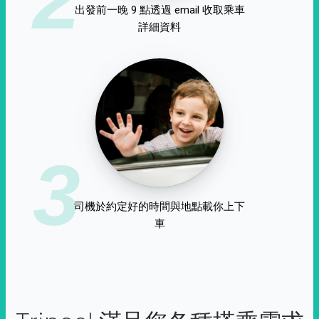
出發前一晚 9 點透過 email 收取乘車
詳細資料
3
司機於約定好的時間與地點載你上下
車