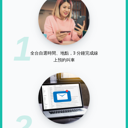
1
全台自選時間、地點，3 分鐘完成線
上預約叫車
2