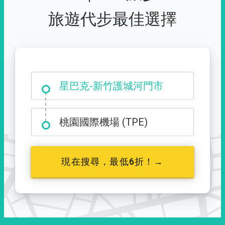
旅遊代步最佳選擇
大霸尖山登山口
星巴克-新竹護城河門市
桃園國際機場 (TPE)
現在搜尋，最低6折！→