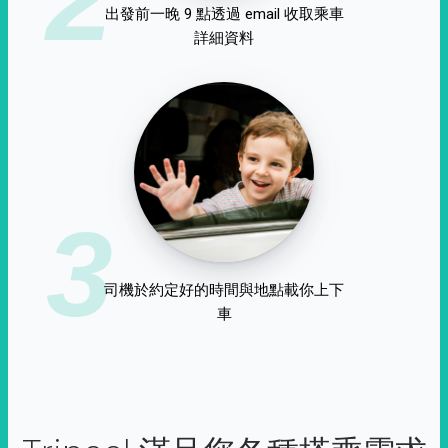
出發前一晚 9 點透過 email 收取乘車
詳細資料
3
司機於約定好的時間與地點載你上下
車