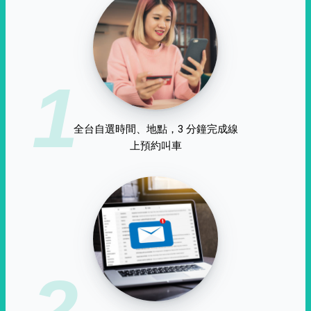
1
全台自選時間、地點，3 分鐘完成線
上預約叫車
2