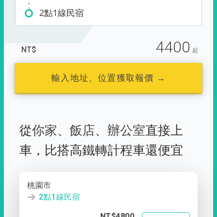
2點1線民宿
4400
NT$
起
輸入地址、位置獲取報價 →
從
你家
、
飯店
、
辦公室
直接上
車，
比搭高鐵轉計程車還便宜
桃園市
2點1線民宿
NT$4800