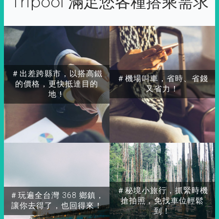
Tripool 滿足您各種搭乘需求
＃出差跨縣市，以搭高鐵
＃機場叫車，省時、省錢
的價格，更快抵達目的
又省力！
地！
＃秘境小旅行，抓緊時機
＃玩遍全台灣 368 鄉鎮，
搶拍照，免找車位輕鬆
讓你去得了，也回得來！
到！