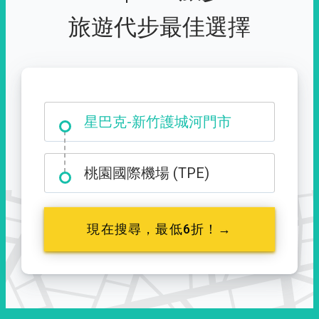
旅遊代步最佳選擇
大霸尖山登山口
星巴克-新竹護城河門市
桃園國際機場 (TPE)
現在搜尋，最低6折！→