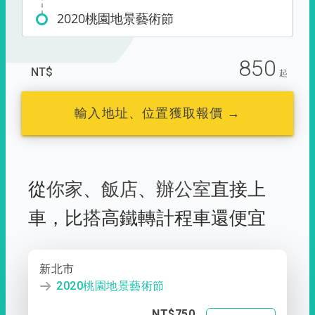
2020桃園地景藝術節
850
NT$
起
輸入地址、位置獲取報價 →
從
你家
、
飯店
、
辦公室
直接上
車，
比搭高鐵轉計程車還便宜
新北市
2020桃園地景藝術節
NT$750