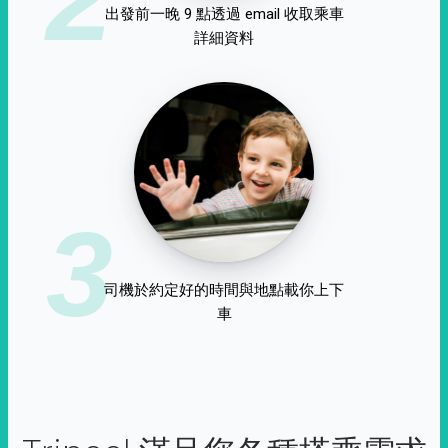
出發前一晚 9 點透過 email 收取乘車
詳細資料
3
司機於約定好的時間與地點載你上下
車