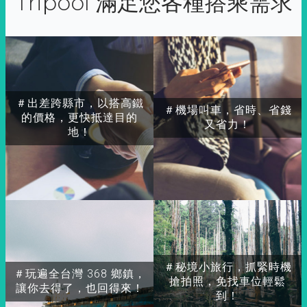
Tripool 滿足您各種搭乘需求
＃出差跨縣市，以搭高鐵
＃機場叫車，省時、省錢
的價格，更快抵達目的
又省力！
地！
＃秘境小旅行，抓緊時機
＃玩遍全台灣 368 鄉鎮，
搶拍照，免找車位輕鬆
讓你去得了，也回得來！
到！