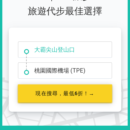
旅遊代步最佳選擇
大霸尖山登山口
桃園國際機場 (TPE)
現在搜尋，最低6折！→