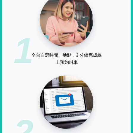
1
全台自選時間、地點，3 分鐘完成線
上預約叫車
2