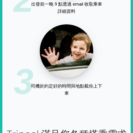
出發前一晚 9 點透過 email 收取乘車
詳細資料
3
司機於約定好的時間與地點載你上下
車