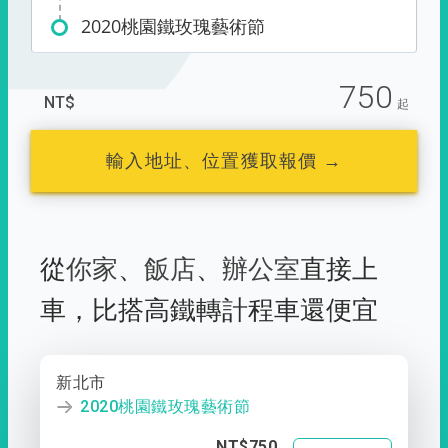
2020桃園鐵玫瑰藝術節
750
NT$
起
輸入地址、位置獲取報價 →
從
你家
、
飯店
、
辦公室
直接上
車，
比搭高鐵轉計程車還便宜
新北市
2020桃園鐵玫瑰藝術節
NT$750