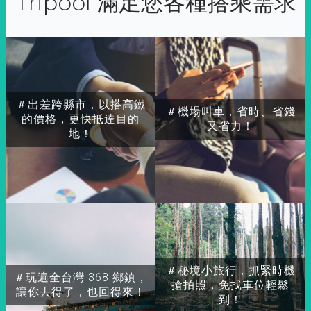
Tripool 滿足您各種搭乘需求
＃出差跨縣市，以搭高鐵
＃機場叫車，省時、省錢
的價格，更快抵達目的
又省力！
地！
＃秘境小旅行，抓緊時機
＃玩遍全台灣 368 鄉鎮，
搶拍照，免找車位輕鬆
讓你去得了，也回得來！
到！