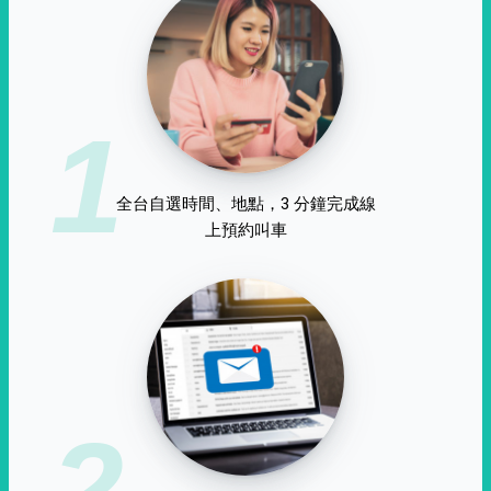
1
全台自選時間、地點，3 分鐘完成線
上預約叫車
2