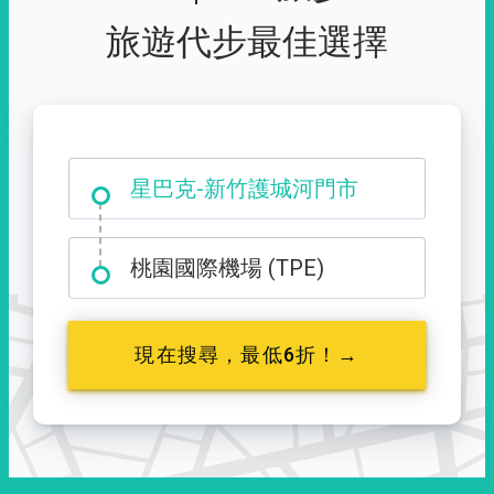
旅遊代步最佳選擇
大霸尖山登山口
星巴克-新竹護城河門市
桃園國際機場 (TPE)
現在搜尋，最低6折！→