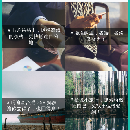
＃出差跨縣市，以搭高鐵
＃機場叫車，省時、省錢
的價格，更快抵達目的
又省力！
地！
＃秘境小旅行，抓緊時機
＃玩遍全台灣 368 鄉鎮，
搶拍照，免找車位輕鬆
讓你去得了，也回得來！
到！