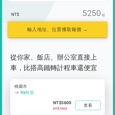
5250
NT$
起
輸入地址、位置獲取報價 →
從
你家
、
飯店
、
辦公室
直接上
車，
比搭高鐵轉計程車還便宜
桃園市
Rk民宿
NT$5600
查看
NT$7300