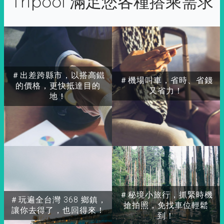
Tripool 滿足您各種搭乘需求
＃出差跨縣市，以搭高鐵
＃機場叫車，省時、省錢
的價格，更快抵達目的
又省力！
地！
＃秘境小旅行，抓緊時機
＃玩遍全台灣 368 鄉鎮，
搶拍照，免找車位輕鬆
讓你去得了，也回得來！
到！