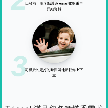
出發前一晚 9 點透過 email 收取乘車
詳細資料
3
司機於約定好的時間與地點載你上下
車