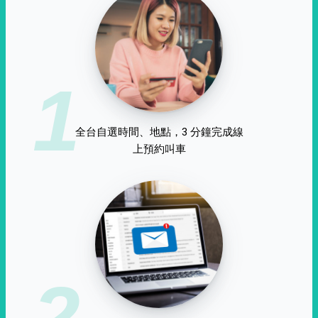
1
全台自選時間、地點，3 分鐘完成線
上預約叫車
2