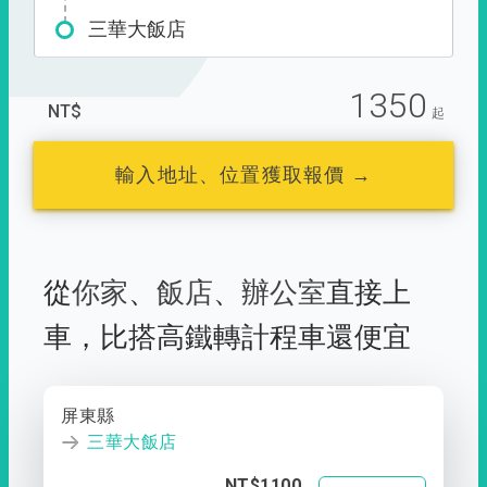
三華大飯店
1350
NT$
起
輸入地址、位置獲取報價 →
從
你家
、
飯店
、
辦公室
直接上
車，
比搭高鐵轉計程車還便宜
屏東縣
三華大飯店
NT$1100