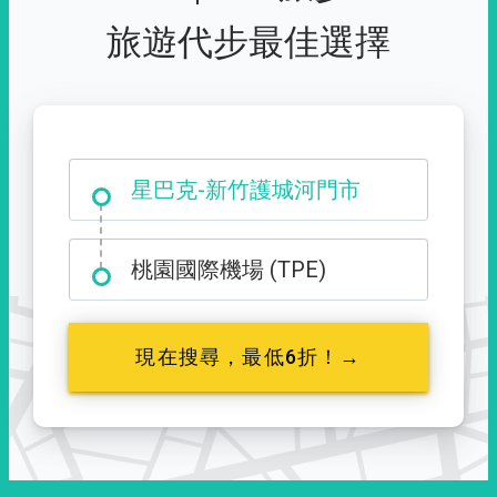
旅遊代步最佳選擇
大霸尖山登山口
星巴克-新竹護城河門市
桃園國際機場 (TPE)
現在搜尋，最低6折！→