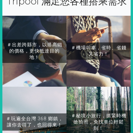
Tripool 滿足您各種搭乘需求
＃出差跨縣市，以搭高鐵
＃機場叫車，省時、省錢
的價格，更快抵達目的
又省力！
地！
＃秘境小旅行，抓緊時機
＃玩遍全台灣 368 鄉鎮，
搶拍照，免找車位輕鬆
讓你去得了，也回得來！
到！