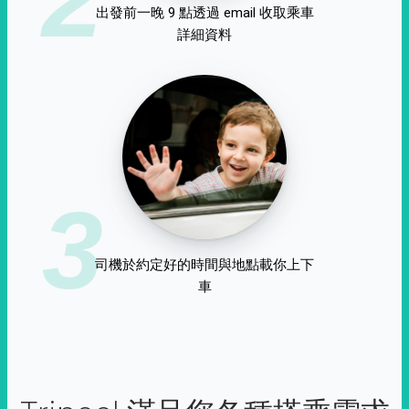
出發前一晚 9 點透過 email 收取乘車
詳細資料
3
司機於約定好的時間與地點載你上下
車