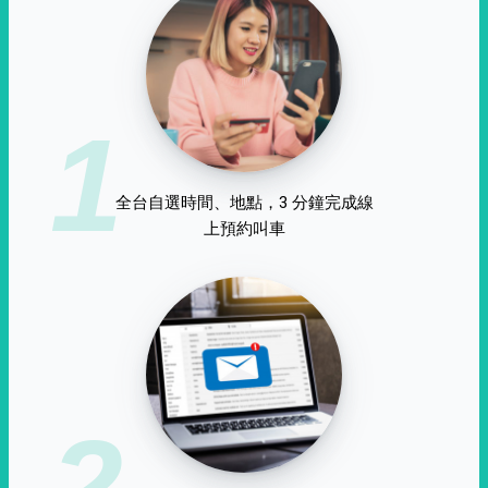
1
全台自選時間、地點，3 分鐘完成線
上預約叫車
2