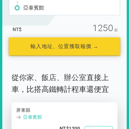
亞泰賓館
1250
NT$
起
輸入地址、位置獲取報價 →
從
你家
、
飯店
、
辦公室
直接上
車，
比搭高鐵轉計程車還便宜
屏東縣
亞泰賓館
NT$1200