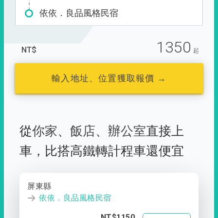
依依．良品風格民宿
1350
NT$
起
輸入地址、位置獲取報價 →
從
你家
、
飯店
、
辦公室
直接上
車，
比搭高鐵轉計程車還便宜
屏東縣
依依．良品風格民宿
NT$1150