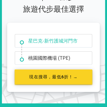
旅遊代步最佳選擇
大霸尖山登山口
桃園國際機場 (TPE)
現在搜尋，最低6折！→