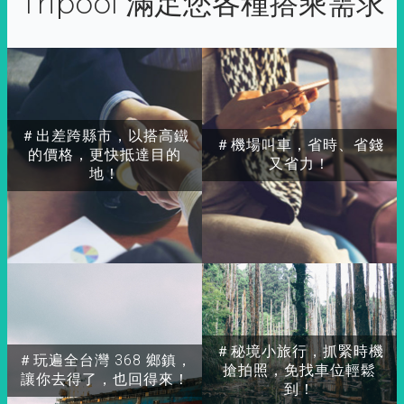
Tripool 滿足您各種搭乘需求
＃出差跨縣市，以搭高鐵
＃機場叫車，省時、省錢
的價格，更快抵達目的
又省力！
地！
＃秘境小旅行，抓緊時機
＃玩遍全台灣 368 鄉鎮，
搶拍照，免找車位輕鬆
讓你去得了，也回得來！
到！