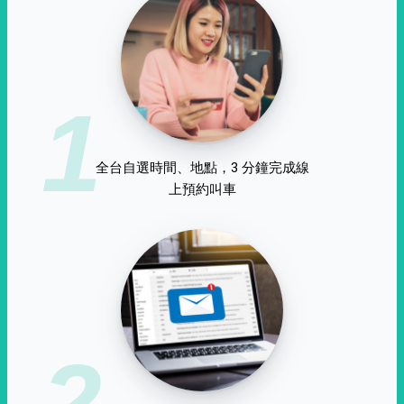
1
全台自選時間、地點，3 分鐘完成線
上預約叫車
2