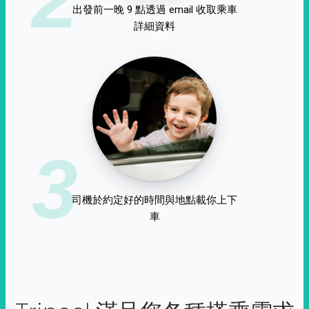
出發前一晚 9 點透過 email 收取乘車
詳細資料
3
司機於約定好的時間與地點載你上下
車