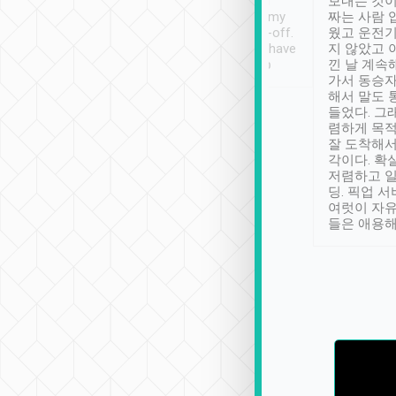
ther places of
booking to confirm if I
보내는 것이
t not known to
have safely arrived at my
짜는 사람 
 so definitely more
destination after drop-off.
웠고 운전기
se” feels). Really
Definitely something I have
지 않았고 
t. No delay in
not seen elsewhere 👍
낀 날 계속
and had a lovely
가서 동승자
up to lavender
해서 말도 
 Thank you tripool!
들었다. 그
렴하게 목
잘 도착해서
각이다. 확
저렴하고 일
딩. 픽업 
여럿이 자
들은 애용해