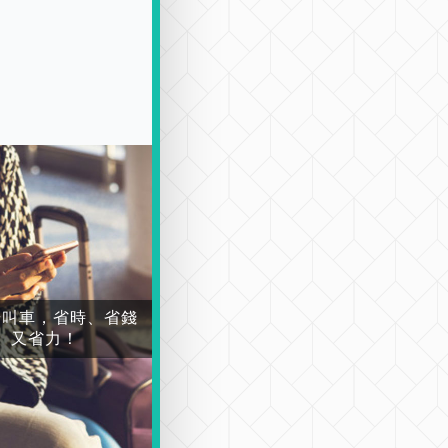
場叫車，省時、省錢
又省力！