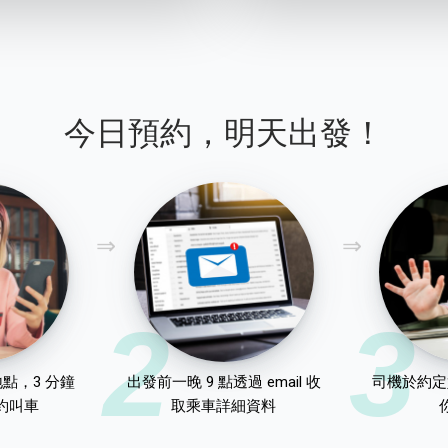
今日預約，明天出發！
2
3
點，3 分鐘
出發前一晚 9 點透過 email 收
司機於約定
約叫車
取乘車詳細資料