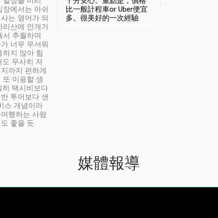
 일정을 미리
十分安心。重點是，價格
입장에서는 아쉬
比一般計程車or Uber便宜
사는 영어가 되
多。很美好的一次經驗
아리산에 안개가
해서 추월하며
가 너무 무서워
통하지 않아 힘
래도 무사히 저
적지까지 편하게
 또 이용할 생
실히 택시비보다
반 투어보다 샌
서비스 개념이라
유여행하는 사람
도 좋을 듯.
媒體報導