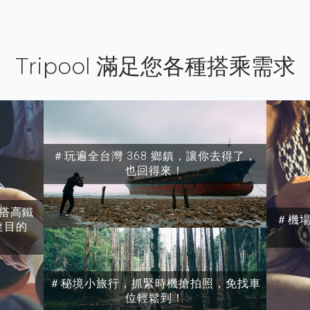
Tripool 滿足您各種搭乘需求
＃玩遍全台灣 368 鄉鎮，讓你去得了，
也回得來！
搭高鐵
＃機
達目的
＃秘境小旅行，抓緊時機搶拍照，免找車
位輕鬆到！