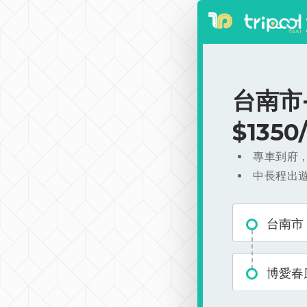
台南市
$135
專車到府
中長程出
台南市
博愛春