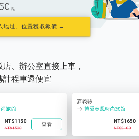
50
起
入地址、位置獲取報價 →
飯店
、
辦公室
直接上車，
轉計程車還便宜
嘉義縣
時尚旅館
博愛春風時尚旅館
NT$1150
NT$1650
查看
NT$1500
NT$2100