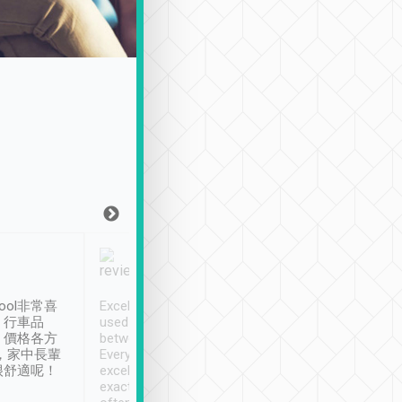
Joy Marsh
Benny Lau
1月12日
1 個月前
ool非常喜
Excellent service. We have
清境入住1晚, 由
、行車品
used Tripool to travel
清境, 都是乘坐由 Tri
、價格各方
between cities in Taiwan.
安排的車子, 接送都
，家中長輩
Every driver has been
去程司機早10分鐘到
很舒適呢！
excellent and arrives
程時遇上道路阻塞, 
exactly on time. As there is
鐘到達(可以接受),