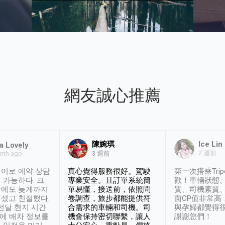
網友誠心推薦
陳婉琪
Ice Lin
a Lovely
2 週前
nth ago
3 週前
어로 예약 상담
真心覺得服務很好。駕駛
第一次搭乘Trip
 가능하다. 크
專業安全。且訂單系統簡
歡！車輛狀態
날에도 늦게까지
單易懂，接送前，依照問
質、司機素質
셨고 친절했다.
卷調查，旅步都能提供符
面CP值非常高
 전날 현지 시간
合需求的車輛和司機。司
與孕婦都覺得
시에 배차 정보를
機會保持密切聯繫，讓人
謝謝您們！