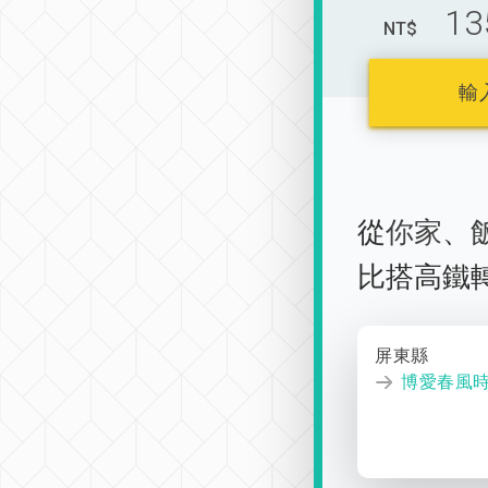
13
NT$
輸
從
你家
、
比搭高鐵
屏東縣
博愛春風