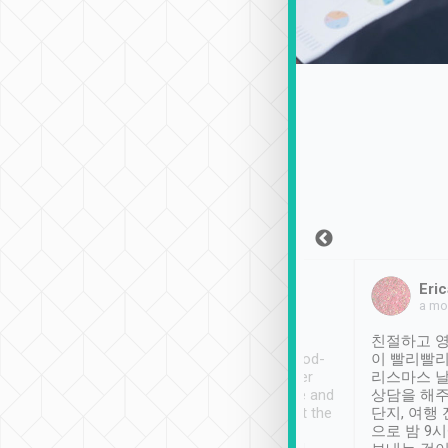
Sean Lee
Jack Ng
Eric
2018年12月30日
1個月前
a mo
ooking to Lavender
Tripool provides great
친절하고 영
- taichung.
service, vehicles in good-
이 빨리빨리
nous area with
condition and the driver
리스마스 
ny public transport.
service was awesome and
상담을 해주
er was so helpful
thoughtful. Driver went the
단지, 여행
ty ( telling us
extra mile on my last
으로 밤 9