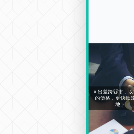
＃出差跨縣市，以
的價格，更快抵
地！