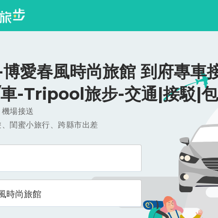
-博愛春風時尚旅館 到府專車接
0/車-Tripool旅步-交通|接駁|
，機場接送
遊、閨蜜小旅行、跨縣市出差
風時尚旅館