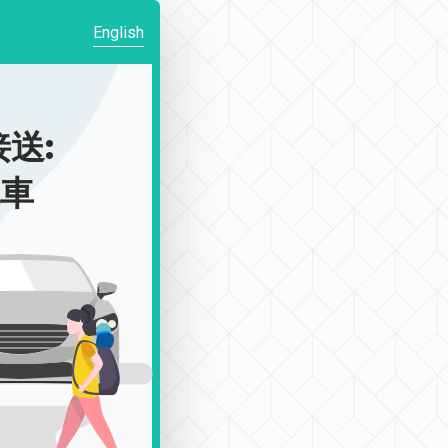
English
送:
包車