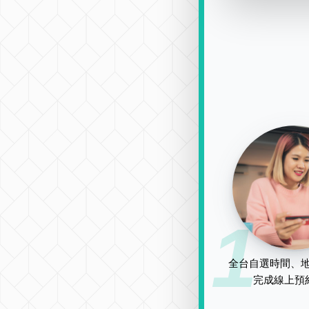
1
全台自選時間、地
完成線上預