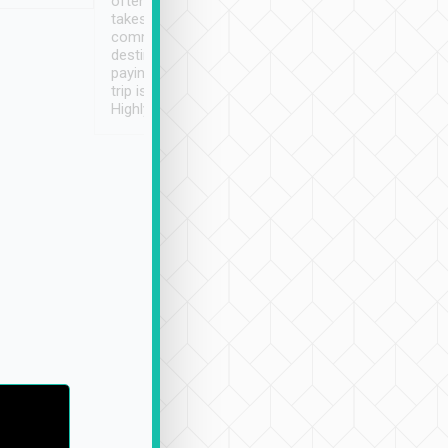
often limited English it
潔, 沒有煙味, 車
takes the difficulty out of
定
communicating the
destination details and
paying online prior to the
trip is very convenient.
Highly recommended