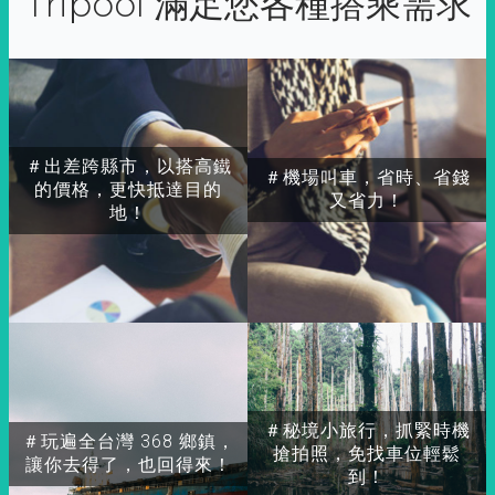
Tripool 滿足您各種搭乘需求
＃出差跨縣市，以搭高鐵
＃機場叫車，省時、省錢
的價格，更快抵達目的
又省力！
地！
＃秘境小旅行，抓緊時機
＃玩遍全台灣 368 鄉鎮，
搶拍照，免找車位輕鬆
讓你去得了，也回得來！
到！