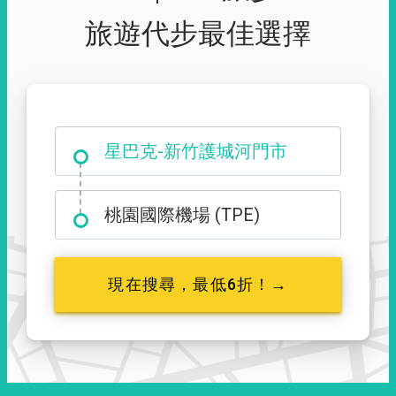
旅遊代步最佳選擇
大霸尖山登山口
星巴克-新竹護城河門市
桃園國際機場 (TPE)
現在搜尋，最低6折！→