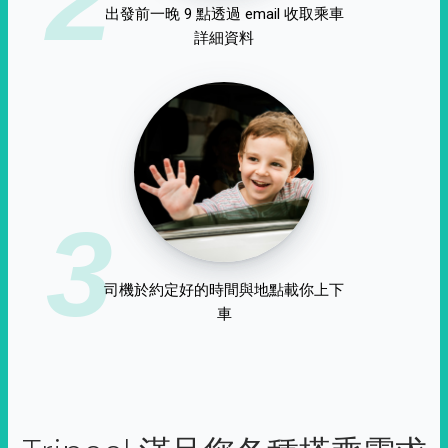
出發前一晚 9 點透過 email 收取乘車
詳細資料
3
司機於約定好的時間與地點載你上下
車