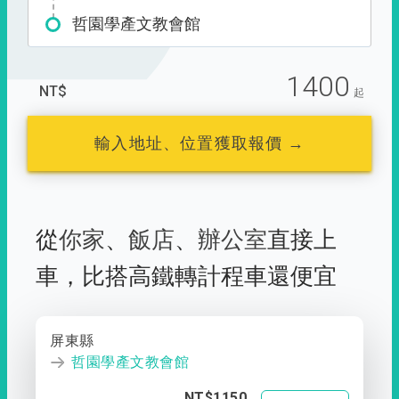
哲園學產文教會館
1400
NT$
起
輸入地址、位置獲取報價 →
從
你家
、
飯店
、
辦公室
直接上
車，
比搭高鐵轉計程車還便宜
屏東縣
哲園學產文教會館
NT$1150