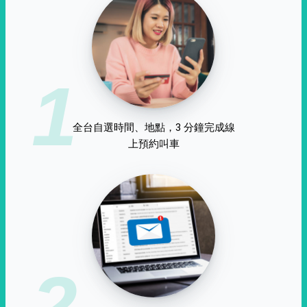
1
全台自選時間、地點，3 分鐘完成線
上預約叫車
2