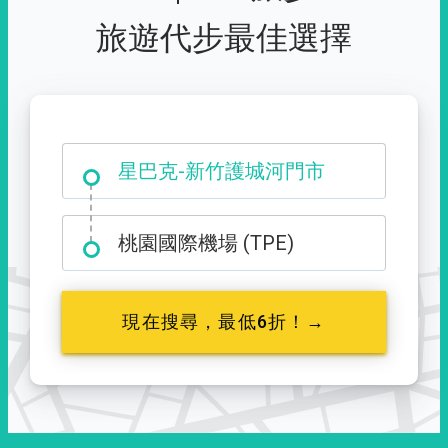
旅遊代步最佳選擇
大霸尖山登山口
星巴克-新竹護城河門市
桃園國際機場 (TPE)
現在搜尋，最低6折！→