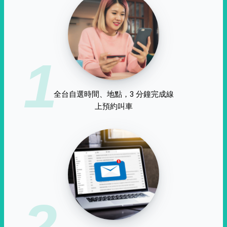
1
全台自選時間、地點，3 分鐘完成線
上預約叫車
2