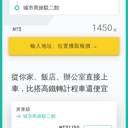
城市商旅駁二館
1450
NT$
起
輸入地址、位置獲取報價 →
從
你家
、
飯店
、
辦公室
直接上
車，
比搭高鐵轉計程車還便宜
屏東縣
城市商旅駁二館
NT$1150