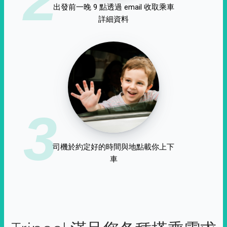
出發前一晚 9 點透過 email 收取乘車
詳細資料
3
司機於約定好的時間與地點載你上下
車