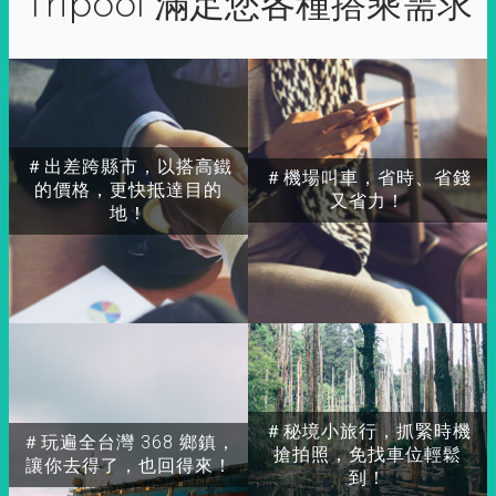
Tripool 滿足您各種搭乘需求
＃出差跨縣市，以搭高鐵
＃機場叫車，省時、省錢
的價格，更快抵達目的
又省力！
地！
＃秘境小旅行，抓緊時機
＃玩遍全台灣 368 鄉鎮，
搶拍照，免找車位輕鬆
讓你去得了，也回得來！
到！