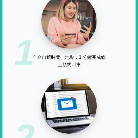
1
全台自選時間、地點，3 分鐘完成線
上預約叫車
2