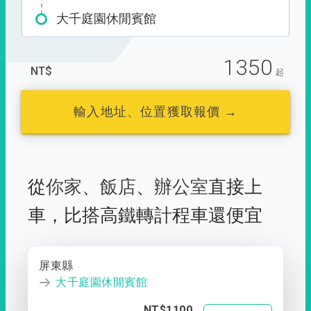
大千庭園休閒賓館
1350
NT$
起
輸入地址、位置獲取報價 →
從
你家
、
飯店
、
辦公室
直接上
車，
比搭高鐵轉計程車還便宜
屏東縣
大千庭園休閒賓館
NT$1100