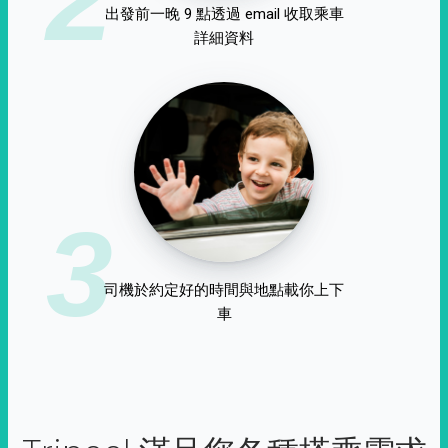
出發前一晚 9 點透過 email 收取乘車
詳細資料
3
司機於約定好的時間與地點載你上下
車