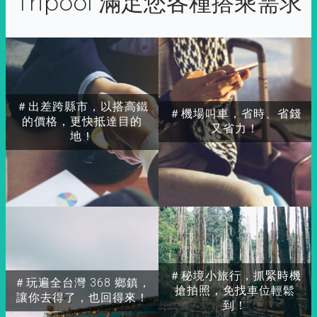
Tripool 滿足您各種搭乘需求
＃出差跨縣市，以搭高鐵
＃機場叫車，省時、省錢
的價格，更快抵達目的
又省力！
地！
＃秘境小旅行，抓緊時機
＃玩遍全台灣 368 鄉鎮，
搶拍照，免找車位輕鬆
讓你去得了，也回得來！
到！