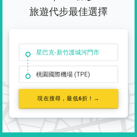
旅遊代步最佳選擇
大霸尖山登山口
星巴克-新竹護城河門市
桃園國際機場 (TPE)
現在搜尋，最低6折！→