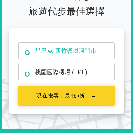
旅遊代步最佳選擇
大霸尖山登山口
桃園國際機場 (TPE)
現在搜尋，最低6折！→