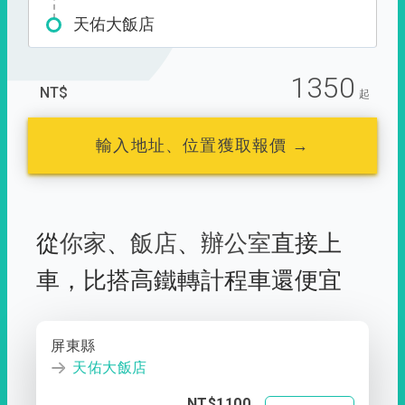
天佑大飯店
1350
NT$
起
輸入地址、位置獲取報價 →
從
你家
、
飯店
、
辦公室
直接上
車，
比搭高鐵轉計程車還便宜
屏東縣
天佑大飯店
NT$1100