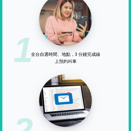
1
全台自選時間、地點，3 分鐘完成線
上預約叫車
2