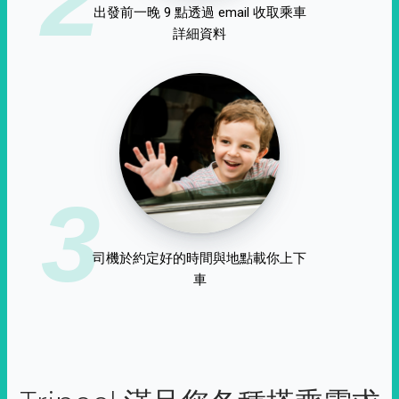
出發前一晚 9 點透過 email 收取乘車
詳細資料
3
司機於約定好的時間與地點載你上下
車