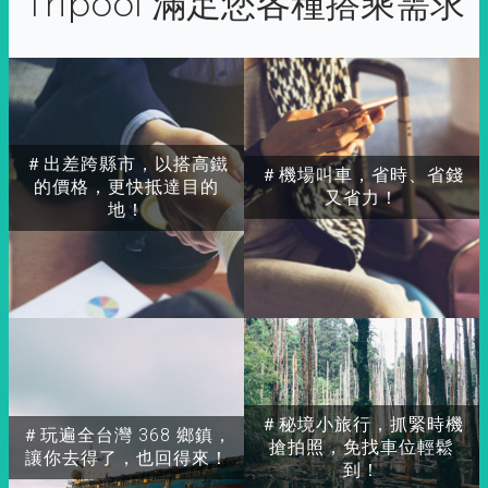
Tripool 滿足您各種搭乘需求
＃出差跨縣市，以搭高鐵
＃機場叫車，省時、省錢
的價格，更快抵達目的
又省力！
地！
＃秘境小旅行，抓緊時機
＃玩遍全台灣 368 鄉鎮，
搶拍照，免找車位輕鬆
讓你去得了，也回得來！
到！