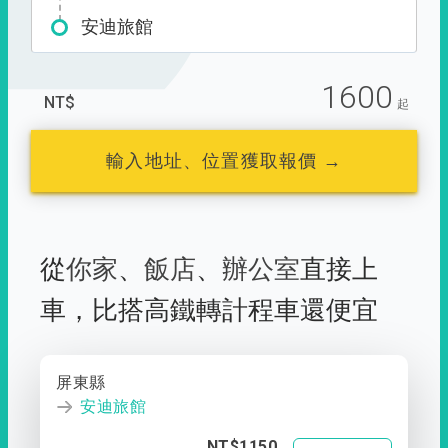
安迪旅館
1600
NT$
起
輸入地址、位置獲取報價 →
從
你家
、
飯店
、
辦公室
直接上
車，
比搭高鐵轉計程車還便宜
屏東縣
安迪旅館
NT$1150