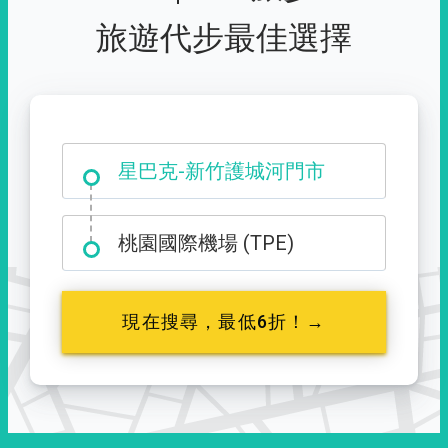
旅遊代步最佳選擇
大霸尖山登山口
星巴克-新竹護城河門市
桃園國際機場 (TPE)
現在搜尋，最低6折！→