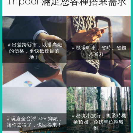
Tripool 滿足您各種搭乘需求
＃出差跨縣市，以搭高鐵
＃機場叫車，省時、省錢
的價格，更快抵達目的
又省力！
地！
＃秘境小旅行，抓緊時機
＃玩遍全台灣 368 鄉鎮，
搶拍照，免找車位輕鬆
讓你去得了，也回得來！
到！