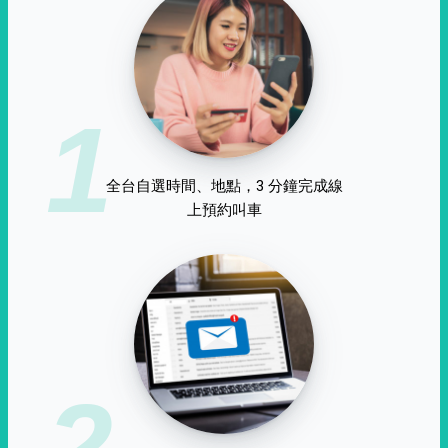
1
全台自選時間、地點，3 分鐘完成線
上預約叫車
2