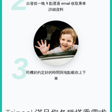
出發前一晚 9 點透過 email 收取乘車
詳細資料
3
司機於約定好的時間與地點載你上下
車