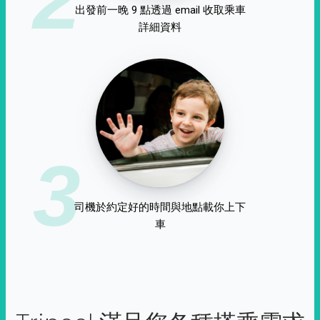
出發前一晚 9 點透過 email 收取乘車
詳細資料
3
司機於約定好的時間與地點載你上下
車