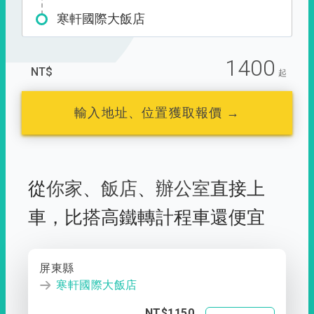
寒軒國際大飯店
1400
NT$
起
輸入地址、位置獲取報價 →
從
你家
、
飯店
、
辦公室
直接上
車，
比搭高鐵轉計程車還便宜
屏東縣
寒軒國際大飯店
NT$1150