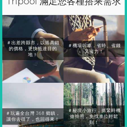
Tripool 滿足您各種搭乘需求
＃出差跨縣市，以搭高鐵
＃機場叫車，省時、省錢
的價格，更快抵達目的
又省力！
地！
＃秘境小旅行，抓緊時機
＃玩遍全台灣 368 鄉鎮，
搶拍照，免找車位輕鬆
讓你去得了，也回得來！
到！