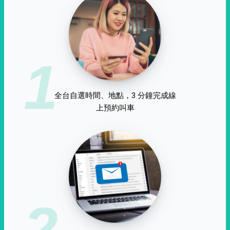
1
全台自選時間、地點，3 分鐘完成線
上預約叫車
2