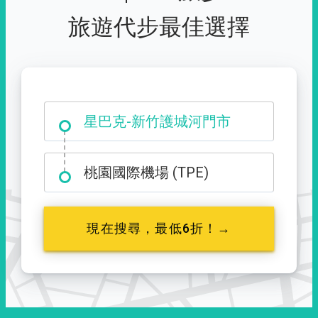
旅遊代步最佳選擇
大霸尖山登山口
星巴克-新竹護城河門市
桃園國際機場 (TPE)
現在搜尋，最低6折！→