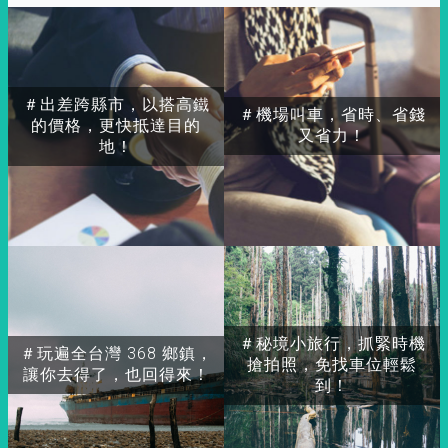
＃出差跨縣市，以搭高鐵
＃機場叫車，省時、省錢
的價格，更快抵達目的
又省力！
地！
＃秘境小旅行，抓緊時機
＃玩遍全台灣 368 鄉鎮，
搶拍照，免找車位輕鬆
讓你去得了，也回得來！
到！