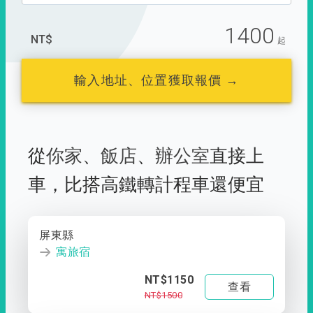
1400
NT$
起
輸入地址、位置獲取報價 →
從
你家
、
飯店
、
辦公室
直接上
車，
比搭高鐵轉計程車還便宜
屏東縣
寓旅宿
NT$1150
查看
NT$1500