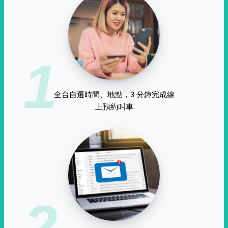
1
全台自選時間、地點，3 分鐘完成線
上預約叫車
2