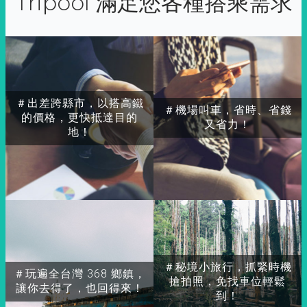
Tripool 滿足您各種搭乘需求
＃出差跨縣市，以搭高鐵
＃機場叫車，省時、省錢
的價格，更快抵達目的
又省力！
地！
＃秘境小旅行，抓緊時機
＃玩遍全台灣 368 鄉鎮，
搶拍照，免找車位輕鬆
讓你去得了，也回得來！
到！