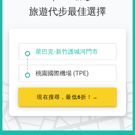
旅遊代步最佳選擇
大霸尖山登山口
星巴克-新竹護城河門市
桃園國際機場 (TPE)
現在搜尋，最低6折！→