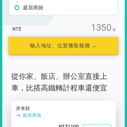
庭居商旅
1350
NT$
起
輸入地址、位置獲取報價 →
從
你家
、
飯店
、
辦公室
直接上
車，
比搭高鐵轉計程車還便宜
屏東縣
庭居商旅
NT$1100