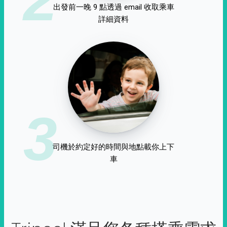
出發前一晚 9 點透過 email 收取乘車
詳細資料
3
司機於約定好的時間與地點載你上下
車