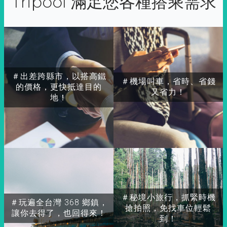
Tripool 滿足您各種搭乘需求
＃出差跨縣市，以搭高鐵
＃機場叫車，省時、省錢
的價格，更快抵達目的
又省力！
地！
＃秘境小旅行，抓緊時機
＃玩遍全台灣 368 鄉鎮，
搶拍照，免找車位輕鬆
讓你去得了，也回得來！
到！