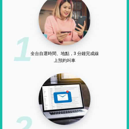
1
全台自選時間、地點，3 分鐘完成線
上預約叫車
2