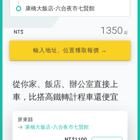
康橋大飯店-六合夜市七賢館
1350
NT$
起
輸入地址、位置獲取報價 →
從
你家
、
飯店
、
辦公室
直接上
車，
比搭高鐵轉計程車還便宜
屏東縣
康橋大飯店-六合夜市七賢館
NT$1100