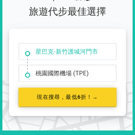
旅遊代步最佳選擇
大霸尖山登山口
桃園國際機場 (TPE)
現在搜尋，最低6折！→