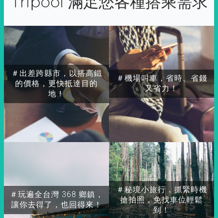
Tripool 滿足您各種搭乘需求
＃出差跨縣市，以搭高鐵
＃機場叫車，省時、省錢
的價格，更快抵達目的
又省力！
地！
＃秘境小旅行，抓緊時機
＃玩遍全台灣 368 鄉鎮，
搶拍照，免找車位輕鬆
讓你去得了，也回得來！
到！