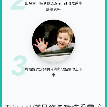
出發前一晚 9 點透過 email 收取乘車
詳細資料
3
司機於約定好的時間與地點載你上下
車