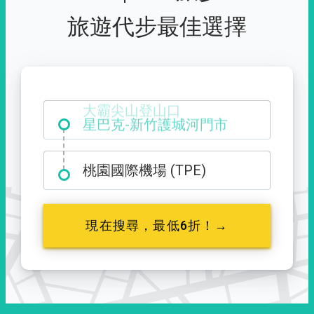
旅遊代步最佳選擇
大霸尖山登山口
桃園國際機場 (TPE)
現在搜尋，最低6折！→