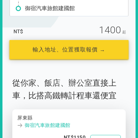
御宿汽車旅館建國館
1400
NT$
起
輸入地址、位置獲取報價 →
從
你家
、
飯店
、
辦公室
直接上
車，
比搭高鐵轉計程車還便宜
屏東縣
御宿汽車旅館建國館
NT$1150