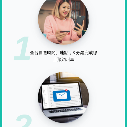
1
全台自選時間、地點，3 分鐘完成線
上預約叫車
2