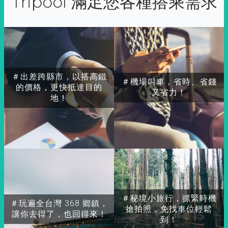
Tripool 滿足您各種搭乘需求
＃出差跨縣市，以搭高鐵
＃機場叫車，省時、省錢
的價格，更快抵達目的
又省力！
地！
＃秘境小旅行，抓緊時機
＃玩遍全台灣 368 鄉鎮，
搶拍照，免找車位輕鬆
讓你去得了，也回得來！
到！