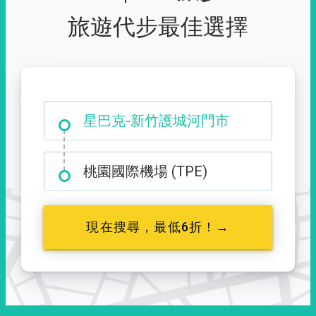
旅遊代步最佳選擇
大霸尖山登山口
星巴克-新竹護城河門市
桃園國際機場 (TPE)
現在搜尋，最低6折！→