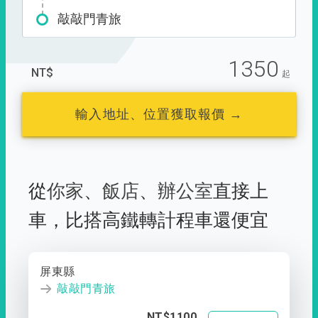
敲敲門青旅
1350
NT$
起
輸入地址、位置獲取報價 →
從
你家
、
飯店
、
辦公室
直接上
車，
比搭高鐵轉計程車還便宜
屏東縣
敲敲門青旅
NT$1100