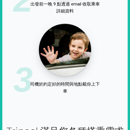
出發前一晚 9 點透過 email 收取乘車
詳細資料
3
司機於約定好的時間與地點載你上下
車