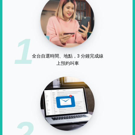
1
全台自選時間、地點，3 分鐘完成線
上預約叫車
2