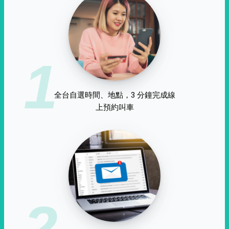
1
全台自選時間、地點，3 分鐘完成線
上預約叫車
2