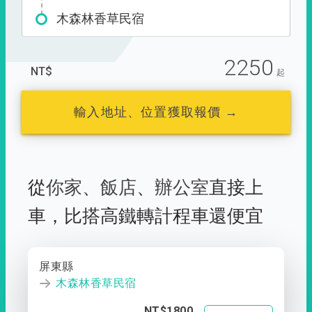
木森林香草民宿
2250
NT$
起
輸入地址、位置獲取報價 →
從
你家
、
飯店
、
辦公室
直接上
車，
比搭高鐵轉計程車還便宜
屏東縣
木森林香草民宿
NT$1800