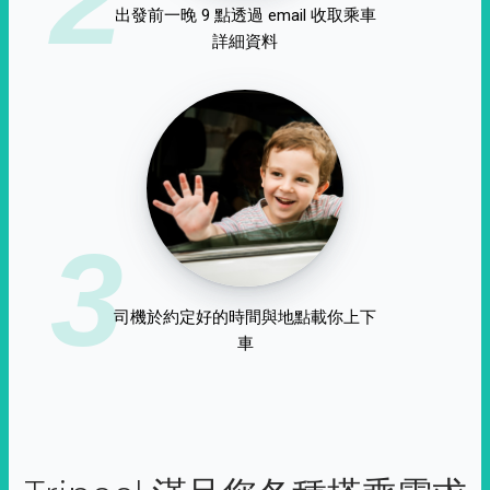
出發前一晚 9 點透過 email 收取乘車
詳細資料
3
司機於約定好的時間與地點載你上下
車