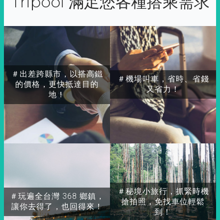
Tripool 滿足您各種搭乘需求
＃出差跨縣市，以搭高鐵
＃機場叫車，省時、省錢
的價格，更快抵達目的
又省力！
地！
＃秘境小旅行，抓緊時機
＃玩遍全台灣 368 鄉鎮，
搶拍照，免找車位輕鬆
讓你去得了，也回得來！
到！